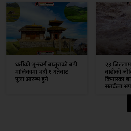
धर्तीको भू-स्वर्ग बाजुराको बडी
२३ जिल्ला
मालिकामा भदौ १ गतेबाट
बाढीको जोख
पूजा आरम्भ हुने
किनारका बा
सतर्कता अप