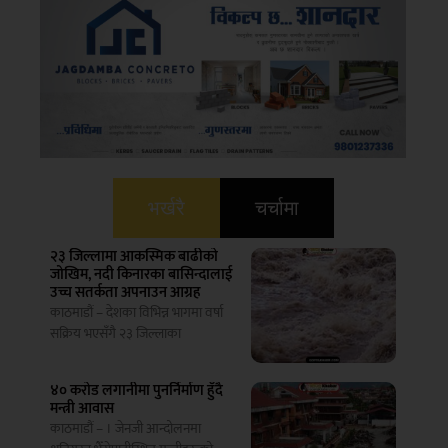
भर्खरै
चर्चामा
२३ जिल्लामा आकस्मिक बाढीको
जोखिम, नदी किनारका बासिन्दालाई
उच्च सतर्कता अपनाउन आग्रह
काठमाडौं – देशका विभिन्न भागमा वर्षा
सक्रिय भएसँगै २३ जिल्लाका
४० करोड लगानीमा पुनर्निर्माण हुँदै
मन्त्री आवास
काठमाडौं – । जेनजी आन्दोलनमा