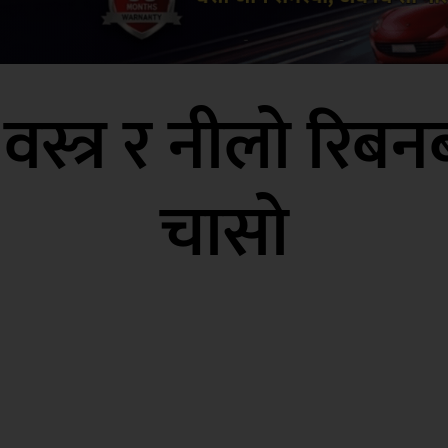
्त्र र नीलो रिबनबा
चासो