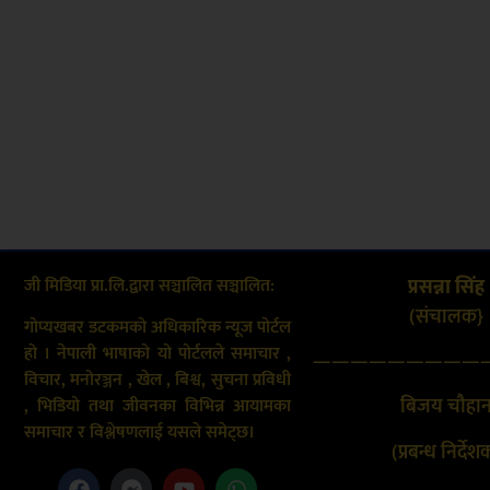
जी मिडिया प्रा.लि.द्वारा सञ्चालित सञ्चालित:
प्रसन्ना सिंह
(संचालक}
गोप्यखबर डटकमको अधिकारिक न्यूज पोर्टल
हो । नेपाली भाषाको यो पोर्टलले समाचार ,
—————————
विचार, मनोरञ्जन , खेल , बिश्व, सुचना प्रविधी
बिजय चौहा
, भिडियो तथा जीवनका विभिन्न आयामका
समाचार र विश्लेषणलाई यसले समेट्छ।
(प्रबन्ध निर्देश