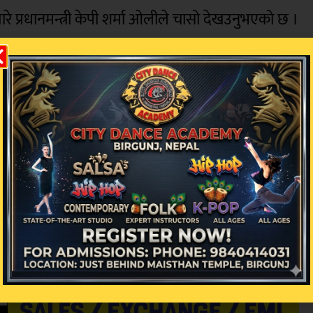
एकोबारे प्रधानमन्त्री केपी शर्मा ओलीले चासो देखउनुभएको छ ।
दहरुले कालो वस्त्र र नीलो रिबन लगाएर संसदमा उपस्थि
यो । रास्वपा संसदीय दलका उपनेता विराजभक्त श्रेष्ठले मान
िबन लगाएको जानकारी दिनुभएको सांसद मनिष झाले बताउन
ेत भएको बताउनु भयो । प्रधानमन्त्रीलाई वस्त्रबारे जानकार
ांसद झाले बताउनु भयो ।
ालो वस्त्र लगाएर विरोध गर्नुपरेको बताउनु भयो ।