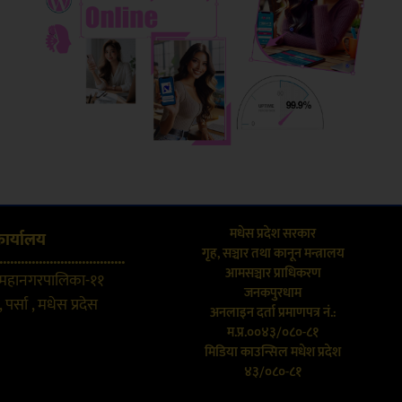
मधेस प्रदेश सरकार
कार्यालय
गृह, सञ्चार तथा कानून मन्त्रालय
...................................
आमसञ्चार प्राधिकरण
 महानगरपालिका-११
जनकपुरधाम
 पर्सा , मधेस प्रदेस
अनलाइन दर्ता प्रमाणपत्र नं.:
म.प्र.००४३/०८०-८१
मिडिया काउन्सिल मधेश प्रदेश
४३/०८०-८१