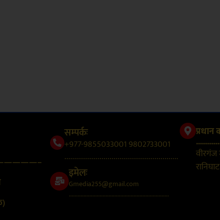
सम्पर्कः
प्रधान 
............
+977-9855033001 9802733001
वीरगंज
..........................................................
—————–
रानिघाट,
इमेलः
न
Gmedia255@gmail.com
....................................................................
क)