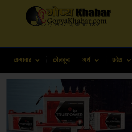
२०८३ श्रावण २३ गते, शनिबार १७:५०
समाचार
खेलकूद
अर्थ
प्रदेश