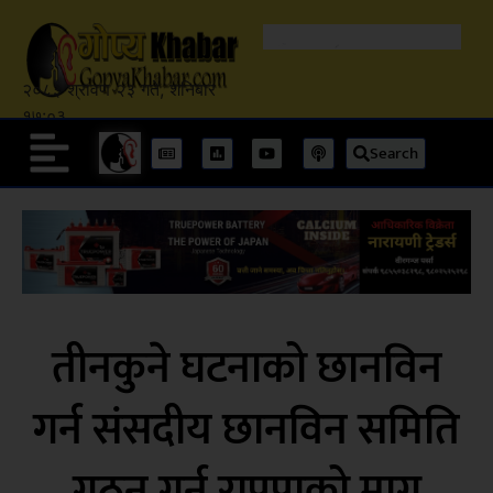
२०८३ श्रावण २३ गते, शनिबार
१७:०३
Search
तीनकुने घटनाको छानविन
गर्न संसदीय छानविन समिति
गठन गर्न राप्रपाको माग