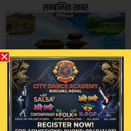
सम्बन्धित खबर
धर्तीको भू-स्वर्ग बाजुराको बडी मालिकामा भदौ १
गतेबाट पूजा आरम्भ हुने