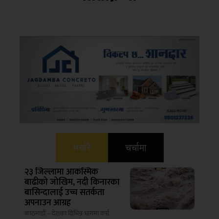
भर्खरै
चर्चामा
२३ जिल्लामा आकस्मिक
बाढीको जोखिम, नदी किनारका
बासिन्दालाई उच्च सतर्कता
अपनाउन आग्रह
काठमाडौं – देशका विभिन्न भागमा वर्षा