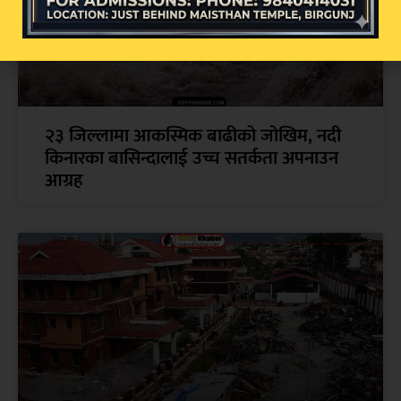
२३ जिल्लामा आकस्मिक बाढीको जोखिम, नदी
किनारका बासिन्दालाई उच्च सतर्कता अपनाउन
आग्रह