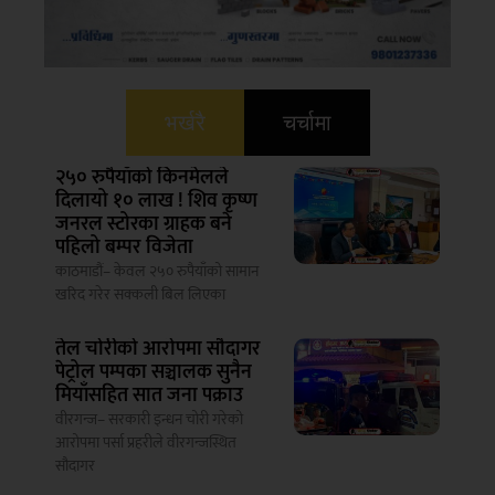
भर्खरै
चर्चामा
२५० रुपैयाँको किनमेलले
दिलायो १० लाख ! शिव कृष्ण
जनरल स्टोरका ग्राहक बने
पहिलो बम्पर विजेता
काठमाडौं– केवल २५० रुपैयाँको सामान
खरिद गरेर सक्कली बिल लिएका
तेल चोरीको आरोपमा सौदागर
पेट्रोल पम्पका सञ्चालक सुनैन
मियाँसहित सात जना पक्राउ
वीरगन्ज– सरकारी इन्धन चोरी गरेको
आरोपमा पर्सा प्रहरीले वीरगन्जस्थित
सौदागर