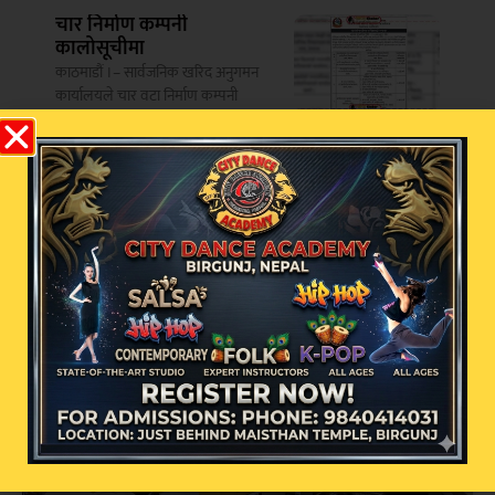
चार निर्माण कम्पनी
कालोसूचीमा
काठमाडौं ।– सार्वजनिक खरिद अनुगमन
कार्यालयले चार वटा निर्माण कम्पनी
सम्बन्धित खबर