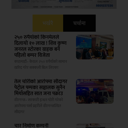
भर्खरै
चर्चामा
२५० रुपैयाँको किनमेलले
दिलायो १० लाख ! शिव कृष्ण
जनरल स्टोरका ग्राहक बने
पहिलो बम्पर विजेता
काठमाडौं– केवल २५० रुपैयाँको सामान
खरिद गरेर सक्कली बिल लिएका
तेल चोरीको आरोपमा सौदागर
पेट्रोल पम्पका सञ्चालक सुनैन
मियाँसहित सात जना पक्राउ
वीरगन्ज– सरकारी इन्धन चोरी गरेको
आरोपमा पर्सा प्रहरीले वीरगन्जस्थित
सौदागर
चार निर्माण कम्पनी