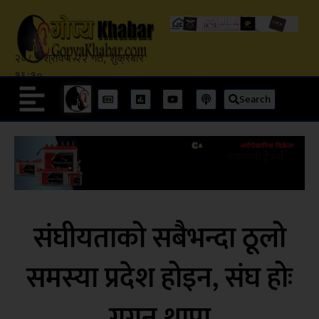
२०८३ श्रावण २२ गते, शुक्रबार
१६:१०
Search
संघीयताको सबैभन्दा ठूलो
समस्या प्रदेश होइन, संघ होः
गगन थापा