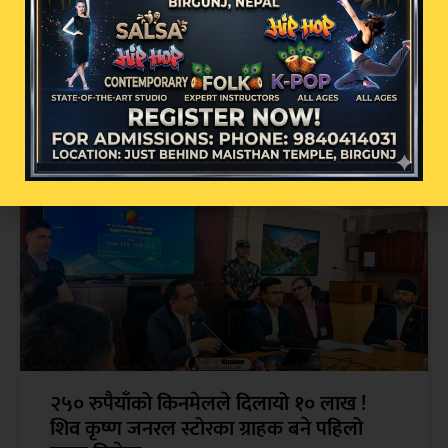
अव्यवस्थित इन्टरनेट तार व्यवस्थापनमा वीरगन्ज
महानगरको कडा कदम: सोमबार पुनः बृहत्
छलफल हुने
२५० रुपैयाँको किनमेलले दिलायो १० लाख !
शिव कृष्ण जनरल स्टोरका ग्राहक बने पहिलो