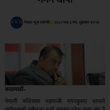
नेपाल न्युज एजेन्सी
२०८२ भाद्र ६ गते, शुक्रबार १२:५४
काठमाडौं–
नेपाली काँग्रेसका महामन्त्री गगनकुमार थापाले
संघीयताको सबैभन्दा ठूलो समस्या प्रदेश नभइ संघ नै