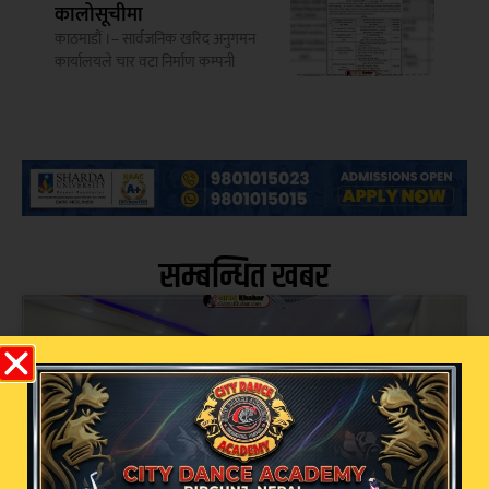
कालोसूचीमा
काठमाडौं ।– सार्वजनिक खरिद अनुगमन
कार्यालयले चार वटा निर्माण कम्पनी
सम्बन्धित खबर