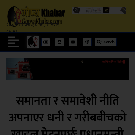
२०८३ श्रावण २३ गते, शनिबार
१५:४६
Search
समानता र समावेशी नीति
अपनाएर धनी र गरीबबीचको
खाडल मेट्नुपर्छः प्रधानमन्त्री