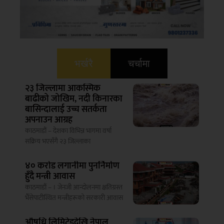
भर्खरै
चर्चामा
२३ जिल्लामा आकस्मिक
बाढीको जोखिम, नदी किनारका
बासिन्दालाई उच्च सतर्कता
अपनाउन आग्रह
काठमाडौं – देशका विभिन्न भागमा वर्षा
सक्रिय भएसँगै २३ जिल्लाका
४० करोड लगानीमा पुनर्निर्माण
हुँदै मन्त्री आवास
काठमाडौं – । जेनजी आन्दोलनमा क्षतिग्रस्त
भैँसेपाटीस्थित मन्त्रीहरूको सरकारी आवास
औषधि लिमिटेडदेखि नेपाल