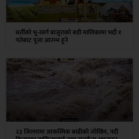
धर्तीको भू-स्वर्ग बाजुराको बडी मालिकामा भदौ १
गतेबाट पूजा आरम्भ हुने
२३ जिल्लामा आकस्मिक बाढीको जोखिम, नदी