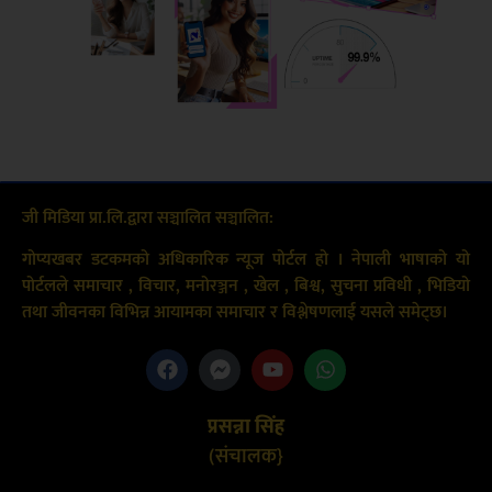
जी मिडिया प्रा.लि.द्वारा सञ्चालित सञ्चालित:
गोप्यखबर डटकमको अधिकारिक न्यूज पोर्टल हो । नेपाली भाषाको यो
पोर्टलले समाचार , विचार, मनोरञ्जन , खेल , बिश्व, सुचना प्रविधी , भिडियो
तथा जीवनका विभिन्न आयामका समाचार र विश्लेषणलाई यसले समेट्छ।
प्रसन्ना सिंह
(संचालक}