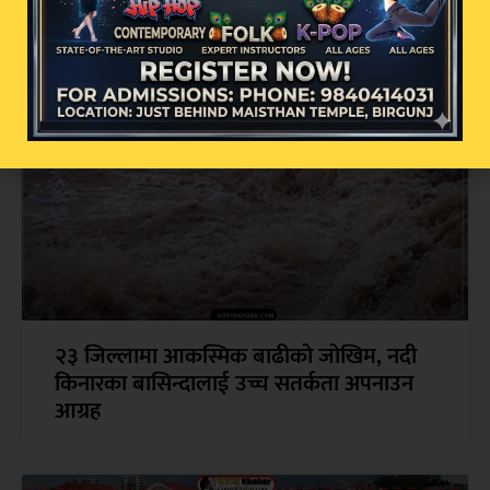
धर्तीको भू-स्वर्ग बाजुराको बडी मालिकामा भदौ १
गतेबाट पूजा आरम्भ हुने
२३ जिल्लामा आकस्मिक बाढीको जोखिम, नदी
किनारका बासिन्दालाई उच्च सतर्कता अपनाउन
आग्रह