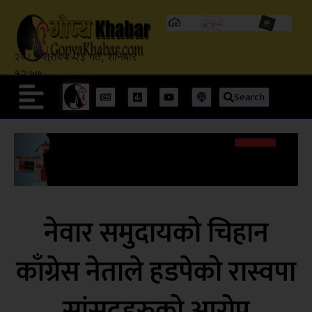
२०८३ श्रावण २३ गते, शनिबार
१२:५७
Search
नेवार समुदायको चिहान
काँग्रेस नेताले हडपेको रास्वपा
सांसदहरुको आरोप