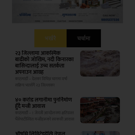
भर्खरै
चर्चामा
२३ जिल्लामा आकस्मिक
बाढीको जोखिम, नदी किनारका
बासिन्दालाई उच्च सतर्कता
अपनाउन आग्रह
काठमाडौं – देशका विभिन्न भागमा वर्षा
सक्रिय भएसँगै २३ जिल्लाका
४० करोड लगानीमा पुनर्निर्माण
हुँदै मन्त्री आवास
काठमाडौं – । जेनजी आन्दोलनमा क्षतिग्रस्त
भैँसेपाटीस्थित मन्त्रीहरूको सरकारी आवास
औषधि लिमिटेडदेखि नेपाल