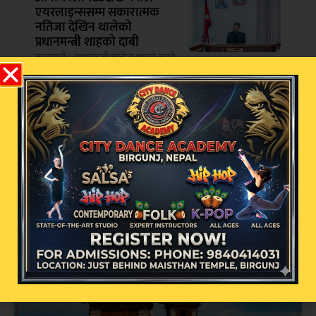
एयरलाइन्ससम्म सकारात्मक
नतिजा देखिन थालेको
प्रधानमन्त्री शाहको दाबी
काठमाडौं – प्रधानमन्त्री बालेन्द्र शाहले लामो
सुरुदेखि नै राष्ट्रिय उद्योग
सम्बन्धित खबर