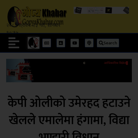
२०८३ श्रावण २३ गते, शनिबार
१०:१५
Search
केपी ओलीको उमेरहद हटाउने
खेलले एमालेमा हंगामा, विद्या
भण्डारी विधान