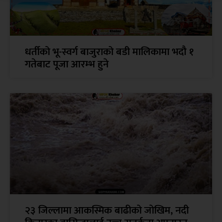
धर्तीको भू-स्वर्ग बाजुराको बडी मालिकामा भदौ १
गतेबाट पूजा आरम्भ हुने
२३ जिल्लामा आकस्मिक बाढीको जोखिम, नदी