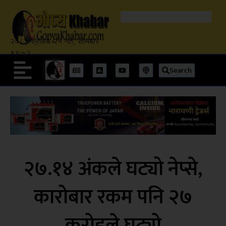
२०८३ श्रावण २५ गते, सोमबार
१३:०२
Search
२७.१४ अंकले घट्यो नेप्से,
कारोबार रकम पनि २७
करोडले घट्यो