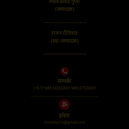
श्याम प्रसाद गुप्ता
(सम्पादक)
…………………………….
राजन रौनियार
(सह–सम्पादक)
……………………………..
सम्पर्कः
+977-9855033001 9802733001
..........................................................
इमेलः
Gmedia255@gmail.com
....................................................................