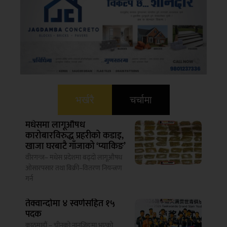
भर्खरै
चर्चामा
मधेसमा लागूऔषध
कारोबारविरुद्ध प्रहरीको कडाइ,
खाजा घरबाटै गाँजाको ‘प्याकिङ’
वीरगन्ज– मधेस प्रदेशमा बढ्दो लागूऔषध
ओसारपसार तथा बिक्री–वितरण नियन्त्रण
गर्न
तेक्वान्दोमा ४ स्वर्णसहित १५
पदक
काठमाडौं – चीनको नानजिङमा भएको