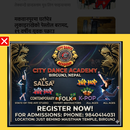
तेक्वान्दो ग्रान्डस्लाम युथ लिग फाइनल्समा
मकवानपुरमा घरभित्र
लुकाइराखेको पेस्तोल बरामद,
१९ वर्षीय युवक पक्राउ
मकवानपुर – मकवानपुरको बागमती
गाउँपालिका–९ बेतिनी अगौटेबाट प्रहरीले
एक थान
सम्बन्धित खबर