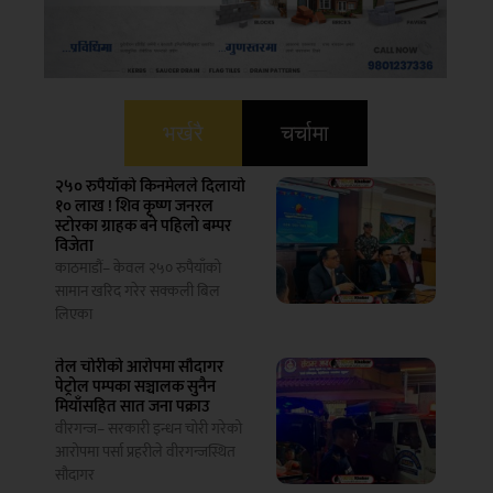
भर्खरै
चर्चामा
२५० रुपैयाँको किनमेलले दिलायो
१० लाख ! शिव कृष्ण जनरल
स्टोरका ग्राहक बने पहिलो बम्पर
विजेता
काठमाडौं– केवल २५० रुपैयाँको
सामान खरिद गरेर सक्कली बिल
लिएका
तेल चोरीको आरोपमा सौदागर
पेट्रोल पम्पका सञ्चालक सुनैन
मियाँसहित सात जना पक्राउ
वीरगन्ज– सरकारी इन्धन चोरी गरेको
आरोपमा पर्सा प्रहरीले वीरगन्जस्थित
ई
सौदागर