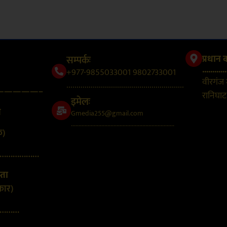
सम्पर्कः
प्रधान 
............
+977-9855033001 9802733001
वीरगंज
..........................................................
—————–
रानिघाट,
इमेलः
न
Gmedia255@gmail.com
....................................................................
क)
………………
्ता
कार)
………