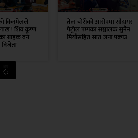
ँको किनमेलले
तेल चोरीको आरोपमा सौदागर
लाख ! शिव कृष्ण
पेट्रोल पम्पका सञ्चालक सुनैन
ा ग्राहक बने
मियाँसहित सात जना पक्राउ
 विजेता
थप