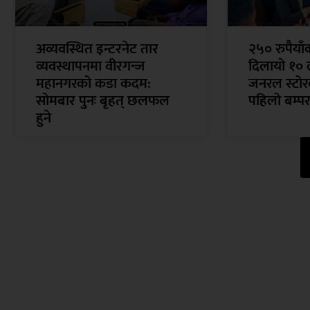
अव्यवस्थित इन्टरनेट तार
२५० रुपैया
व्यवस्थापनमा वीरगन्ज
दिलायो १० 
महानगरको कडा कदम:
जनरल स्टोरक
सोमबार पुनः बृहत् छलफल
पहिलो बम्पर
हुने