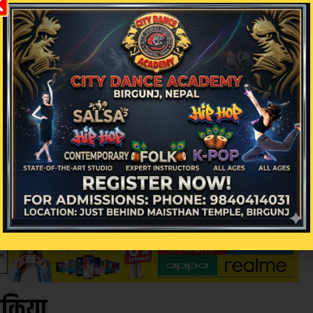
ै महाशाखा प्रमुखहरुको दरबन्दीले पूर्णता पाएपछि विभागले अ
े ।
ढल तथा सरसफाइ व्यवस्थापन महाशाखामा उपमहानिर्देश
खाको जिम्मेवारी उपमहानिर्देशक नारायणप्रसाद आचार्यला
िक्रिया