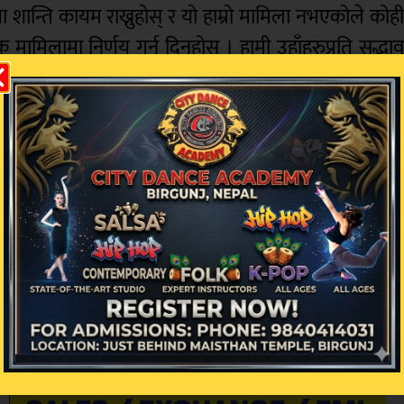
शान्ति कायम राख्नुहोस् र यो हाम्रो मामिला नभएकोले कोह
मिलामा निर्णय गर्न दिनुहोस् । हामी उहाँहरुप्रति सद्भा
म यसमा टिप्पणी गर्न सक्दिन। भारत सरकारले यसमा टिप्पण
बंगलादेश, भुटान र सबै सीमावर्ती राष्ट्रहरूलाई माया गर्छौं
रले जानकारी गरायो भने, प्रतिक्रिया दिन सक्छौं । अन्यथा, य
मन्त्री ममताले भनिन् ।
ध प्रदर्शन जारी रहेपछि नेपालका प्रधानमन्त्री केपी ओलील