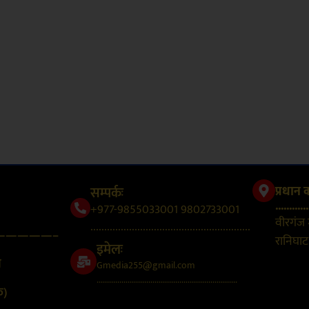
सम्पर्कः
प्रधान 
............
+977-9855033001 9802733001
वीरगंज
..........................................................
—————–
रानिघाट,
इमेलः
न
Gmedia255@gmail.com
....................................................................
क)