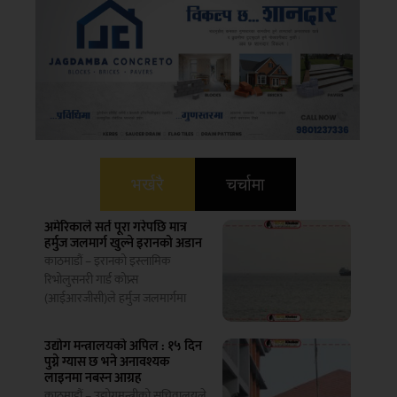
भर्खरै
चर्चामा
अमेरिकाले सर्त पूरा गरेपछि मात्र
हर्मुज जलमार्ग खुल्ने इरानको अडान
काठमाडौं – इरानको इस्लामिक
रिभोलुसनरी गार्ड कोप्र्स
(आईआरजीसी)ले हर्मुज जलमार्गमा
उद्योग मन्त्रालयको अपिल : १५ दिन
पुग्ने ग्यास छ भने अनावश्यक
लाइनमा नबस्न आग्रह
काठमाडौं – उद्योगमन्त्रीको सचिवालयले