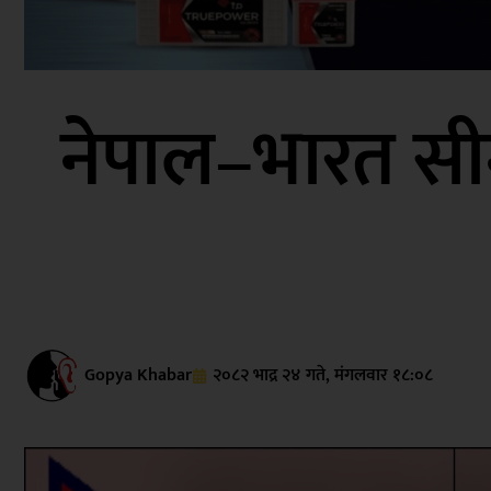
नेपाल–भारत सी
Gopya Khabar
२०८२ भाद्र २४ गते, मंगलवार १८:०८