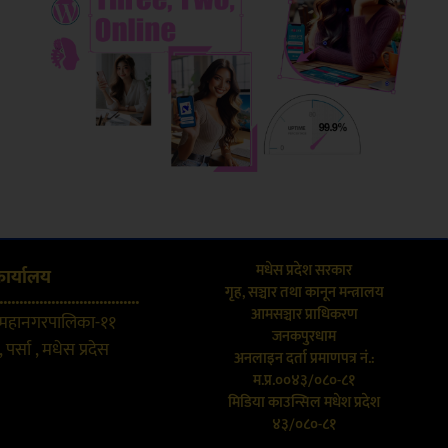
मधेस प्रदेश सरकार
कार्यालय
गृह, सञ्चार तथा कानून मन्त्रालय
...................................
आमसञ्चार प्राधिकरण
 महानगरपालिका-११
जनकपुरधाम
 पर्सा , मधेस प्रदेस
अनलाइन दर्ता प्रमाणपत्र नं.:
म.प्र.००४३/०८०-८१
मिडिया काउन्सिल मधेश प्रदेश
४३/०८०-८१