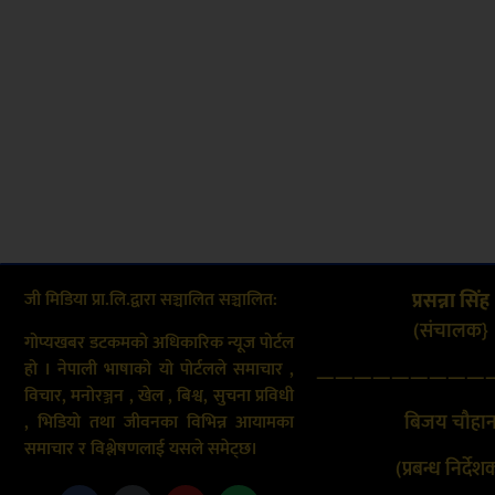
जी मिडिया प्रा.लि.द्वारा सञ्चालित सञ्चालित:
प्रसन्ना सिंह
(संचालक}
गोप्यखबर डटकमको अधिकारिक न्यूज पोर्टल
हो । नेपाली भाषाको यो पोर्टलले समाचार ,
—————————
विचार, मनोरञ्जन , खेल , बिश्व, सुचना प्रविधी
बिजय चौहा
, भिडियो तथा जीवनका विभिन्न आयामका
समाचार र विश्लेषणलाई यसले समेट्छ।
(प्रबन्ध निर्देश