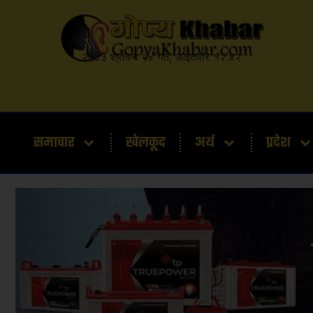
२०८३ श्रावण २४ गते, आईतवार १२:४२
समाचार
खेलकूद
अर्थ
प्रदेश