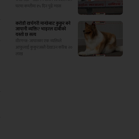
घरमा कम्तीमा १५ दिन पुग्ने ग्यास
ो
करोडौ खर्चगरी मान्छेबाट कुकुर बने
जापानी व्यक्ति? भाइरल दाबीको
यस्तो छ सत्य
ख
वीरगन्ज- जापानका एक व्यक्तिले
आफूलाई कुकुरजस्तै देखाउन करिब २०
लाख
य
ो
र