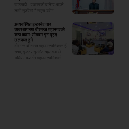
छ
काठमाडौं – प्रधानमन्त्री बालेन्द्र शाहले
लामो सुरुदेखि नै राष्ट्रिय उद्योग
न
अव्यवस्थित इन्टरनेट तार
व्यवस्थापनमा वीरगन्ज महानगरको
कडा कदम: सोमबार पुनः बृहत्
य
छलफल हुने
ा
​वीरगन्ज।वीरगन्ज महानगरपालिकालाई
सफा, सुन्दर र सुरक्षित सहर बनाउने
ध
अभियानअन्तर्गत महानगरपालिकाले
ा
ई
ल
ल