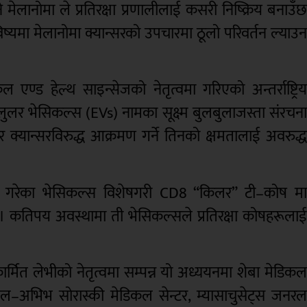
मेलानोमा ले प्रतिरक्षा प्रणालीलाई कसरी निष्क्रिय बनाउँ
भविष्यमा मेलानोमा क्यान्सरको उपचारमा ठूलो परिवर्तन ल्याउ
एण्ड हेल्थ साइन्सेजको नेतृत्वमा गरिएको अन्तर्राष्ट्रि
ेलुलर भेसिकल्स (EVs) नामका सूक्ष्म बुलबुलाजस्ता संरचन
एर क्यान्सरविरुद्ध आक्रमण गर्ने तिनको क्षमतालाई अवरुद्
राव गरेका भेसिकल्स विशेषगरी CD8 “किलर” टी–कोष म
किन्छ। कतिपय अवस्थामा ती भेसिकल्सले प्रतिरक्षा कोषहरूला
मित लेभीको नेतृत्वमा सम्पन्न यो अध्ययनमा शेबा मेडिक
, तेल–अभिभ सोरास्की मेडिकल सेन्टर, म्यासाचुसेट्स जनर