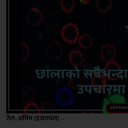
तेल–अभिभ (इजरायल)
–