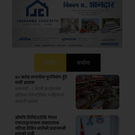
भर्खरै
चर्चामा
४० करोड लगानीमा पुनर्निर्माण हुँदै
मन्त्री आवास
काठमाडौं – । जेनजी आन्दोलनमा
क्षतिग्रस्त भैँसेपाटीस्थित मन्त्रीहरूको
सरकारी आवास
औषधि लिमिटेडदेखि नेपाल
एयरलाइन्ससम्म सकारात्मक
नतिजा देखिन थालेको प्रधानमन्त्री
शाहको दाबी