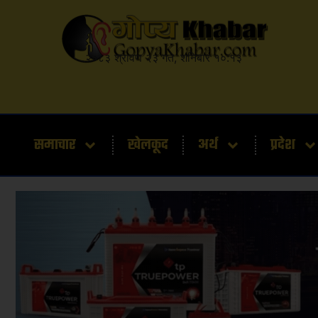
२०८३ श्रावण २३ गते, शनिबार १०:१३
समाचार
खेलकूद
अर्थ
प्रदेश