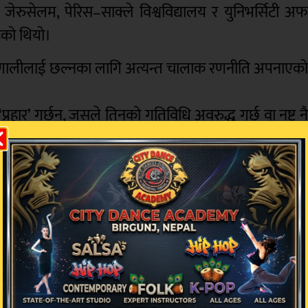
 जेरुसेलम, पेरिस–साक्ले विश्वविद्यालय र युनिभर्सिटी अ
हेको थियो।
षा प्रणालीलाई छल्नका लागि अत्यन्त चालाक रणनीति अपनाएक
्रहार’ गर्छन्, जसले तिनको गतिविधि अवरुद्ध गर्छ वा नष्ट न
ी तह हुँदै रगत र लसिका प्रणालीमार्फत शरीरका अन्य भागम
लानोमा कोषहरूले मेलानोसोम नामक ठूला भेसिकल्समार्फ
लागिसकेको थियो। नयाँ अध्ययनले ती भेसिकल्स प्रतिरक्ष
।
उपचारमा प्रयोग गर्न अझै थप अनुसन्धान आवश्यक रहेक