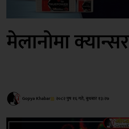
मेलानोमा क्यान्सरल
Gopya Khabar
२०८२ पुष १६ गते, बुधबार १३:२७