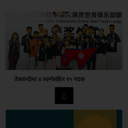
तेक्वान्दोमा ४ स्वर्णसहित १५ पदक
थप