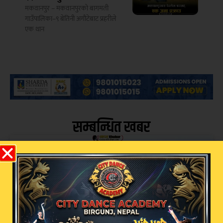
मकवानपुर – मकवानपुरको बागमती
गाउँपालिका–९ बेतिनी अगौटेबाट प्रहरीले
एक थान
सम्बन्धित खबर