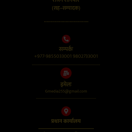
राजन रौनियार
(सह–सम्पादक)
……………………………..
सम्पर्कः
+977-9855033001 9802733001
..........................................................
इमेलः
Gmedia255@gmail.com
....................................................................
प्रधान कार्यालय
...............................................