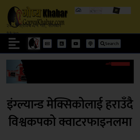
२०८३ श्रावण २५ गते, सोमबार
११:५०
Search
इंग्ल्यान्ड मेक्सिकोलाई हराउँदै
विश्वकपको क्वाटरफाइनलमा