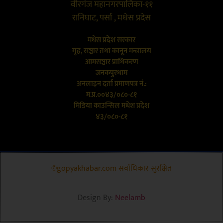
वीरगंज महानगरपालिका-११
रानिघाट, पर्सा , मधेस प्रदेस
मधेस प्रदेश सरकार
गृह, सञ्चार तथा कानून मन्त्रालय
आमसञ्चार प्राधिकरण
जनकपुरधाम
अनलाइन दर्ता प्रमाणपत्र नं.:
म.प्र.००४३/०८०-८१
मिडिया काउन्सिल मधेश प्रदेश
४३/०८०-८१
©gopyakhabar.com सर्वाधिकार सुरक्षित
Design By:
Neelamb