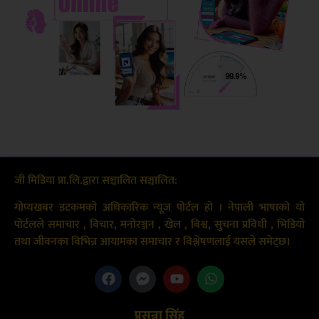
जी मिडिया प्रा.लि.द्वारा सञ्चालित सञ्चालित:
गोप्यखबर डटकमको अधिकारिक न्यूज पोर्टल हो । नेपाली भाषाको यो
पोर्टलले समाचार , विचार, मनोरञ्जन , खेल , बिश्व, सुचना प्रविधी , भिडियो
तथा जीवनका विभिन्न आयामका समाचार र विश्लेषणलाई यसले समेट्छ।
प्रसन्ना सिंह