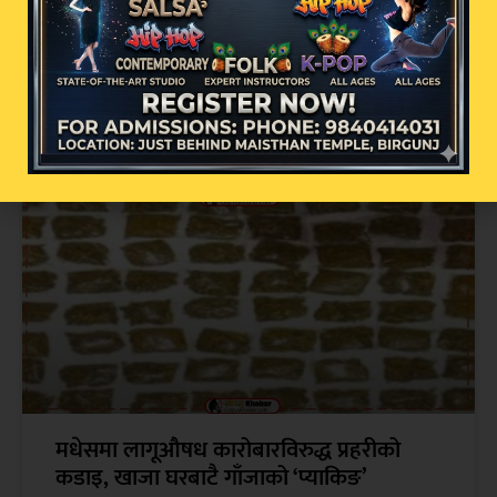
मधेश प्रदेश सरकारको प्रशासनिक सुधार
अभियान: १२ बाट ९ मन्त्रालय बनाउने तयारी, अर्थ
मन्त्रालयको ३२ प्रतिशत दरबन्दी कटौती
मधेसमा लागूऔषध कारोबारविरुद्ध प्रहरीको
कडाइ, खाजा घरबाटै गाँजाको ‘प्याकिङ’