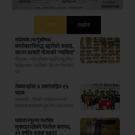
भर्खरै
चर्चामा
मधेसमा लागूऔषध
कारोबारविरुद्ध प्रहरीको कडाइ,
खाजा घरबाटै गाँजाको ‘प्याकिङ’
वीरगन्ज– मधेस प्रदेशमा बढ्दो लागूऔषध
ओसारपसार तथा बिक्री–वितरण नियन्त्रण
गर्न
तेक्वान्दोमा ४ स्वर्णसहित १५
पदक
काठमाडौं – चीनको नानजिङमा भएको
तेक्वान्दो ग्रान्डस्लाम युथ लिग फाइनल्समा
मकवानपुरमा घरभित्र
लुकाइराखेको पेस्तोल बरामद,
१९ वर्षीय युवक पक्राउ