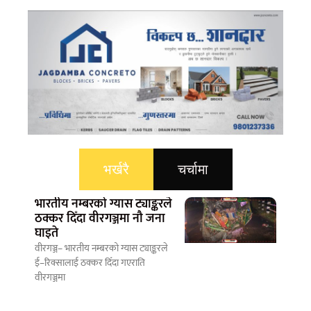
भर्खरै
चर्चामा
भारतीय नम्बरको ग्यास ट्याङ्करले
ठक्कर दिँदा वीरगञ्जमा नौ जना
घाइते
वीरगञ्ज– भारतीय नम्बरको ग्यास ट्याङ्करले
ई–रिक्सालाई ठक्कर दिँदा गएराति
वीरगञ्जमा