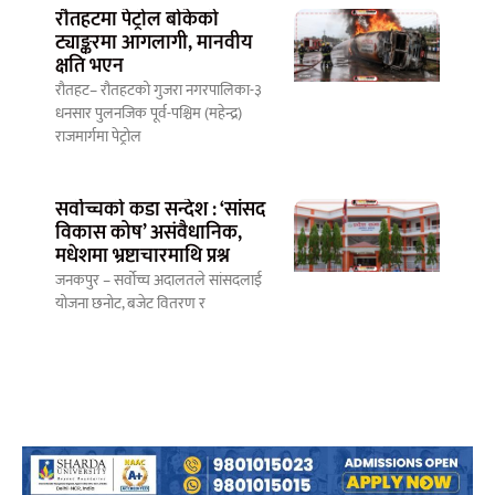
रौतहटमा पेट्रोल बोकेको
ट्याङ्करमा आगलागी, मानवीय
क्षति भएन
रौतहट– रौतहटको गुजरा नगरपालिका-३
धनसार पुलनजिक पूर्व-पश्चिम (महेन्द्र)
राजमार्गमा पेट्रोल
सर्वोच्चको कडा सन्देश : ‘सांसद
विकास कोष’ असंवैधानिक,
मधेशमा भ्रष्टाचारमाथि प्रश्न
जनकपुर – सर्वोच्च अदालतले सांसदलाई
योजना छनोट, बजेट वितरण र