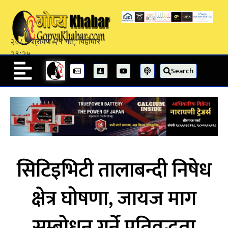
२०८३ श्रावण २१ गते, बिहीबार
२३:२५
Search
सिटिइभिटी तालाबन्दी निषेध
क्षेत्र घोषणा, जायज माग
सम्बोधन गर्ने प्रतिवद्धता