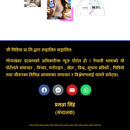
जी मिडिया प्रा.लि.द्वारा सञ्चालित सञ्चालित:
गोप्यखबर डटकमको अधिकारिक न्यूज पोर्टल हो । नेपाली भाषाको यो
पोर्टलले समाचार , विचार, मनोरञ्जन , खेल , बिश्व, सुचना प्रविधी , भिडियो
तथा जीवनका विभिन्न आयामका समाचार र विश्लेषणलाई यसले समेट्छ।
प्रसन्ना सिंह
(संचालक}
——————————————–