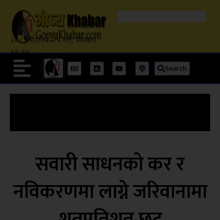
२०८३ श्रावण २५ गते, सोमबार
११:१४
Search
सवारी साधनको कर र
नविकरणमा लाग्ने जरिवानामा
शतप्रतिशत छुट