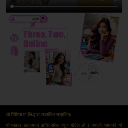
जी मिडिया प्रा.लि.द्वारा सञ्चालित सञ्चालित:
गोप्यखबर डटकमको अधिकारिक न्यूज पोर्टल हो । नेपाली भाषाको यो