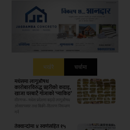
भर्खरै
चर्चामा
मधेसमा लागूऔषध
कारोबारविरुद्ध प्रहरीको कडाइ,
खाजा घरबाटै गाँजाको ‘प्याकिङ’
वीरगन्ज– मधेस प्रदेशमा बढ्दो लागूऔषध
ओसारपसार तथा बिक्री–वितरण नियन्त्रण
गर्न
तेक्वान्दोमा ४ स्वर्णसहित १५