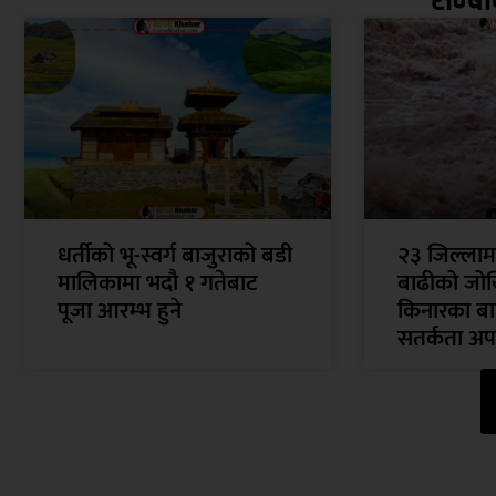
धर्तीको भू-स्वर्ग बाजुराको बडी
२३ जिल्ला
मालिकामा भदौ १ गतेबाट
बाढीको जोख
पूजा आरम्भ हुने
किनारका बा
सतर्कता अप