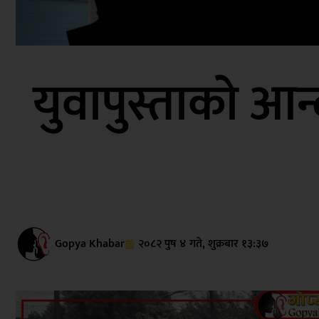
युवापुस्ताको आ
Gopya Khabar
२०८२ पुष ४ गते, शुक्रबार १३:३७