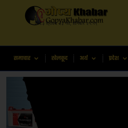
२०८३ श्रावण २३ गते, शनिबार २१:१९
समाचार
खेलकूद
अर्थ
प्रदेश