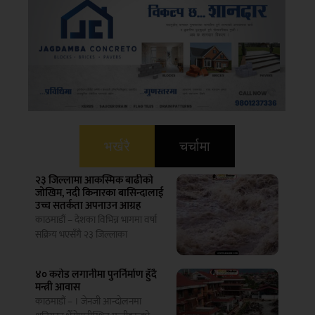
भर्खरै
चर्चामा
२३ जिल्लामा आकस्मिक बाढीको
जोखिम, नदी किनारका बासिन्दालाई
उच्च सतर्कता अपनाउन आग्रह
काठमाडौं – देशका विभिन्न भागमा वर्षा
सक्रिय भएसँगै २३ जिल्लाका
४० करोड लगानीमा पुनर्निर्माण हुँदै
मन्त्री आवास
काठमाडौं – । जेनजी आन्दोलनमा