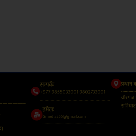
सम्पर्कः
प्रधान 
............
+977-9855033001 9802733001
वीरगंज
..........................................................
—————–
रानिघाट,
इमेलः
न
Gmedia255@gmail.com
....................................................................
क)