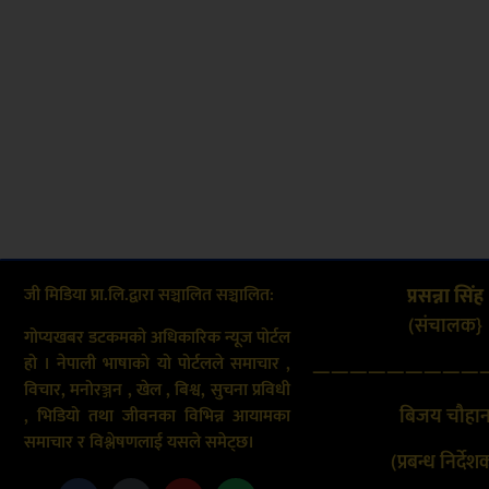
जी मिडिया प्रा.लि.द्वारा सञ्चालित सञ्चालित:
प्रसन्ना सिंह
(संचालक}
गोप्यखबर डटकमको अधिकारिक न्यूज पोर्टल
हो । नेपाली भाषाको यो पोर्टलले समाचार ,
—————————
विचार, मनोरञ्जन , खेल , बिश्व, सुचना प्रविधी
बिजय चौहा
, भिडियो तथा जीवनका विभिन्न आयामका
समाचार र विश्लेषणलाई यसले समेट्छ।
(प्रबन्ध निर्देश