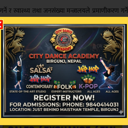
े र स्वास्थ्य तथा जनसंख्या मन्त्रालयले प्रमाणीकरण गर्न
 भइरहेको घाइते वर्गीकरण २९ मंसिरसम्म तीन जिल्लाक
ो छ ।
ा गम्भीर, ४० जना मध्यम घाइते र ७० जना सामान्य घाइतेक
मध्ये १६ जना अति गम्भीर घाइते, ५२ जना गम्भीर घाइते