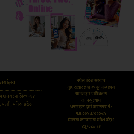
मधेस प्रदेश सरकार
कार्यालय
गृह, सञ्चार तथा कानून मन्त्रालय
...................................
आमसञ्चार प्राधिकरण
 महानगरपालिका-११
जनकपुरधाम
 पर्सा , मधेस प्रदेस
अनलाइन दर्ता प्रमाणपत्र नं.:
म.प्र.००४३/०८०-८१
मिडिया काउन्सिल मधेश प्रदेश
४३/०८०-८१