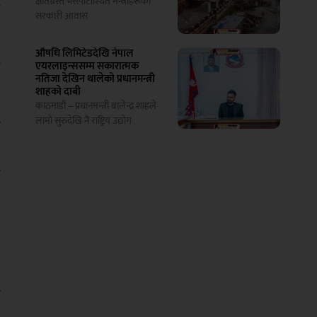
क्षतिग्रस्त भैँसेपाटीस्थित मन्त्रीहरूको
े
सरकारी आवास
औषधि लिमिटेडदेखि नेपाल
े
एयरलाइन्ससम्म सकारात्मक
नतिजा देखिन थालेको प्रधानमन्त्री
शाहको दाबी
काठमाडौं – प्रधानमन्त्री बालेन्द्र शाहले
लामो सुरुदेखि नै राष्ट्रिय उद्योग
ा
र
ई
ा