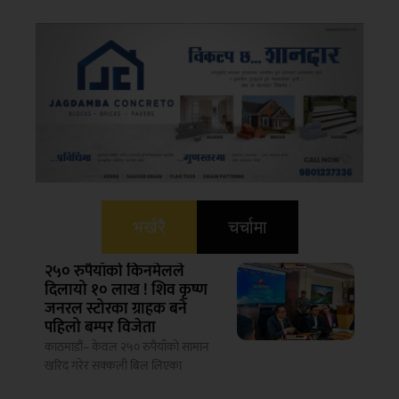
भर्खरै
चर्चामा
२५० रुपैयाँको किनमेलले
दिलायो १० लाख ! शिव कृष्ण
जनरल स्टोरका ग्राहक बने
पहिलो बम्पर विजेता
काठमाडौं– केवल २५० रुपैयाँको सामान
खरिद गरेर सक्कली बिल लिएका