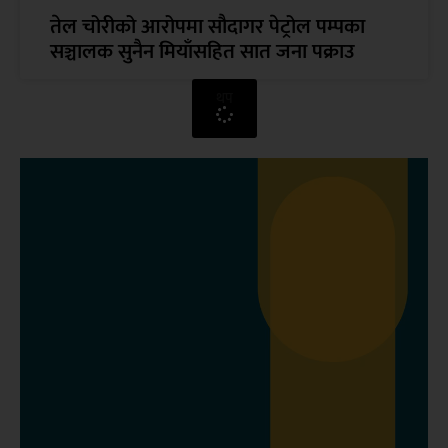
तेल चोरीको आरोपमा सौदागर पेट्रोल पम्पका
सञ्चालक सुनैन मियाँसहित सात जना पक्राउ
थप