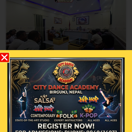
अव्यवस्थित इन्टरनेट तार व्यवस्थापनमा वीरगन्ज
महानगरको कडा कदम: सोमबार पुनः बृहत्
छलफल हुने