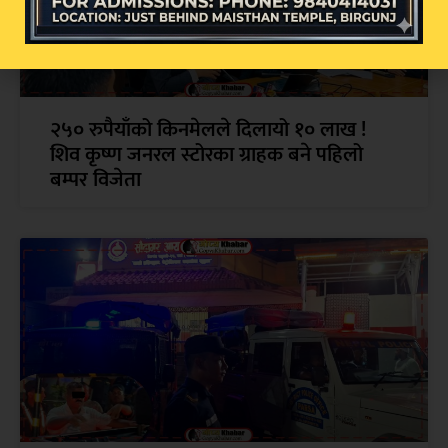
२५० रुपैयाँको किनमेलले दिलायो १० लाख !
शिव कृष्ण जनरल स्टोरका ग्राहक बने पहिलो
बम्पर विजेता