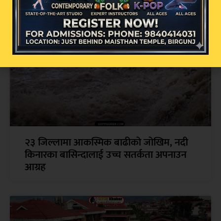
२३ जिल्लामा आकस्मिक बाढीको जोखिम, नदी
किनारका बासिन्दालाई उच्च सतर्कता अपनाउन
आग्रह