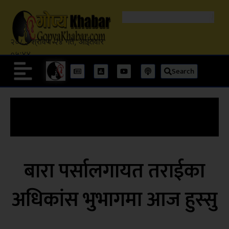
२०८३ श्रावण २४ गते, आईतवार
०५:४४
Search
बारा पर्सालगायत तराईका
अधिकांस भुभागमा आज हुस्सु