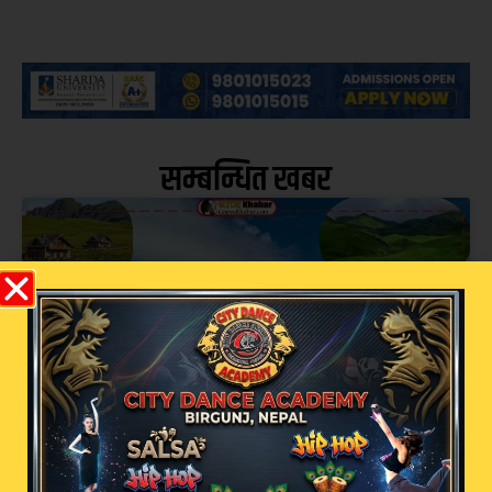
सम्बन्धित खबर
धर्तीको भू-स्वर्ग बाजुराको बडी मालिकामा भदौ १
गतेबाट पूजा आरम्भ हुने