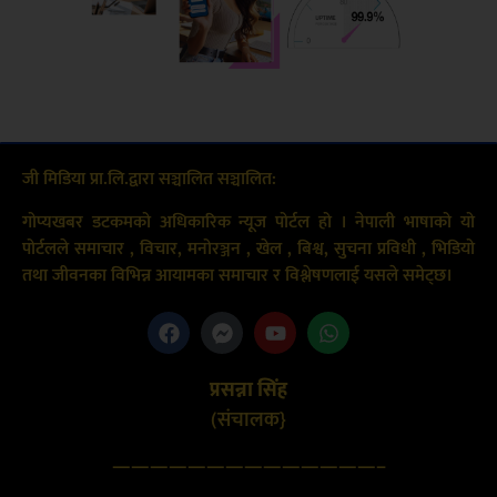
जी मिडिया प्रा.लि.द्वारा सञ्चालित सञ्चालित:
गोप्यखबर डटकमको अधिकारिक न्यूज पोर्टल हो । नेपाली भाषाको यो
पोर्टलले समाचार , विचार, मनोरञ्जन , खेल , बिश्व, सुचना प्रविधी , भिडियो
तथा जीवनका विभिन्न आयामका समाचार र विश्लेषणलाई यसले समेट्छ।
प्रसन्ना सिंह
(संचालक}
——————————————–