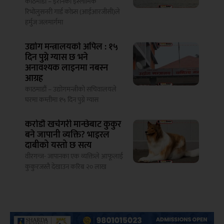
काठमाडौं – इरानको इस्लामिक
रिभोलुसनरी गार्ड कोप्र्स (आईआरजीसी)ले
हर्मुज जलमार्गमा
उद्योग मन्त्रालयको अपिल : १५
दिन पुग्ने ग्यास छ भने
अनावश्यक लाइनमा नबस्न
आग्रह
काठमाडौं – उद्योगमन्त्रीको सचिवालयले
घरमा कम्तीमा १५ दिन पुग्ने ग्यास
करोडौ खर्चगरी मान्छेबाट कुकुर
बने जापानी व्यक्ति? भाइरल
दाबीको यस्तो छ सत्य
वीरगन्ज- जापानका एक व्यक्तिले आफूलाई
कुकुरजस्तै देखाउन करिब २० लाख