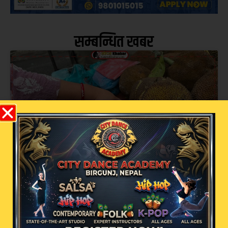
सम्बन्धित खबर
साउनमा माछामासु छाड्दा कटहरको माग बढ्यो,
महँगो मूल्यमा पनि ग्राहकको घुइँचो