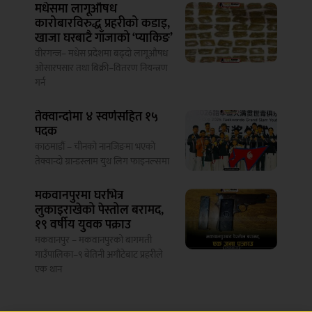
मधेसमा लागूऔषध
कारोबारविरुद्ध प्रहरीको कडाइ,
खाजा घरबाटै गाँजाको ‘प्याकिङ’
वीरगन्ज– मधेस प्रदेशमा बढ्दो लागूऔषध
ओसारपसार तथा बिक्री–वितरण नियन्त्रण
गर्न
तेक्वान्दोमा ४ स्वर्णसहित १५
पदक
काठमाडौं – चीनको नानजिङमा भएको
तेक्वान्दो ग्रान्डस्लाम युथ लिग फाइनल्समा
मकवानपुरमा घरभित्र
लुकाइराखेको पेस्तोल बरामद,
१९ वर्षीय युवक पक्राउ
मकवानपुर – मकवानपुरको बागमती
गाउँपालिका–९ बेतिनी अगौटेबाट प्रहरीले
एक थान