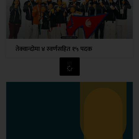
तेक्वान्दोमा ४ स्वर्णसहित १५ पदक
थप