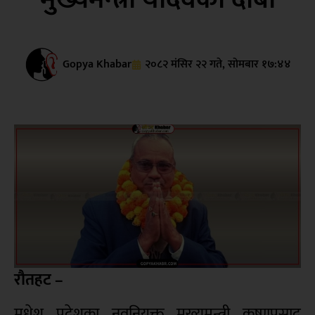
Gopya Khabar
२०८२ मंसिर २२ गते, सोमबार १७:४४
रौतहट –
मधेश प्रदेशका नवनियुक्त मुख्यमन्त्री कृष्णप्रसाद