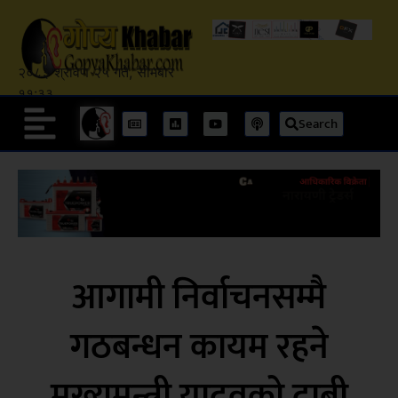
२०८३ श्रावण २५ गते, सोमबार
११:३३
Search
आगामी निर्वाचनसम्मै
गठबन्धन कायम रहने
मुख्यमन्त्री यादवको दाबी