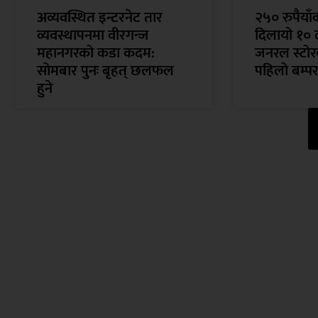
अव्यवस्थित इन्टरनेट तार
२५० रुपैया
व्यवस्थापनमा वीरगन्ज
दिलायो १० 
महानगरको कडा कदम:
जनरल स्टोरक
सोमबार पुनः बृहत् छलफल
पहिलो बम्पर
हुने