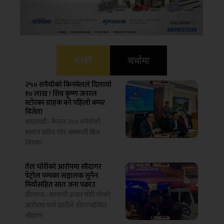
भर्खरै
चर्चामा
२५० रुपैयाँको किनमेलले दिलायो
१० लाख ! शिव कृष्ण जनरल
स्टोरका ग्राहक बने पहिलो बम्पर
विजेता
काठमाडौं– केवल २५० रुपैयाँको
सामान खरिद गरेर सक्कली बिल
लिएका
तेल चोरीको आरोपमा सौदागर
पेट्रोल पम्पका सञ्चालक सुनैन
मियाँसहित सात जना पक्राउ
ल
वीरगन्ज– सरकारी इन्धन चोरी गरेको
आरोपमा पर्सा प्रहरीले वीरगन्जस्थित
सौदागर