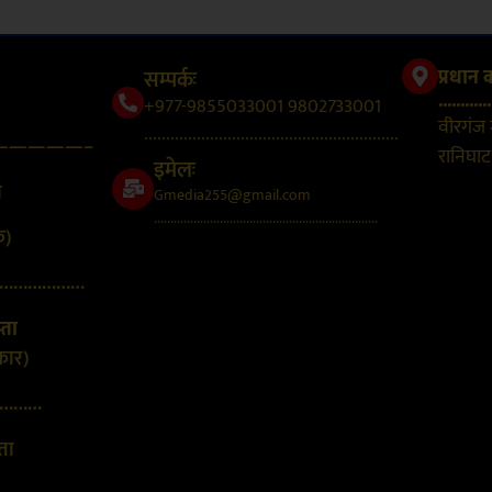
सम्पर्कः
प्रधान 
............
+977-9855033001 9802733001
वीरगंज
..........................................................
—————–
रानिघाट,
इमेलः
न
Gmedia255@gmail.com
....................................................................
क)
………………
्ता
कार)
………
्ता