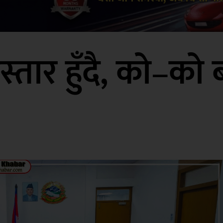
स्तार हुँदै, को–को ब