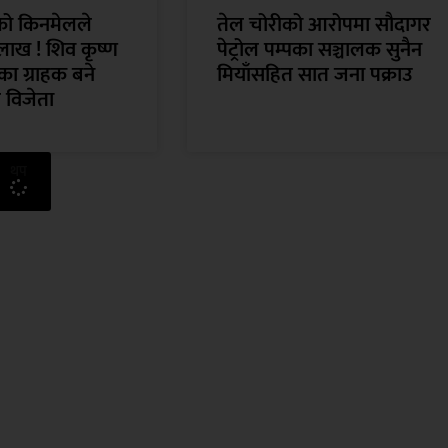
ँको किनमेलले
तेल चोरीको आरोपमा सौदागर
लाख ! शिव कृष्ण
पेट्रोल पम्पका सञ्चालक सुनैन
ा ग्राहक बने
मियाँसहित सात जना पक्राउ
 विजेता
थप