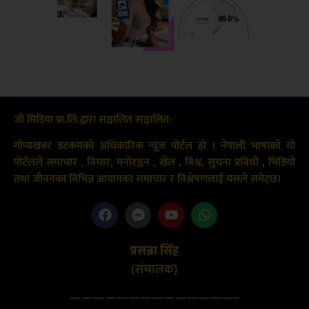
जी मिडिया प्रा.लि.द्वारा सञ्चालित सञ्चालित:
गोप्यखबर डटकमको अधिकारिक न्यूज पोर्टल हो । नेपाली भाषाको यो
पोर्टलले समाचार , विचार, मनोरञ्जन , खेल , बिश्व, सुचना प्रविधी , भिडियो
तथा जीवनका विभिन्न आयामका समाचार र विश्लेषणलाई यसले समेट्छ।
प्रसन्ना सिंह
(संचालक}
——————————————–