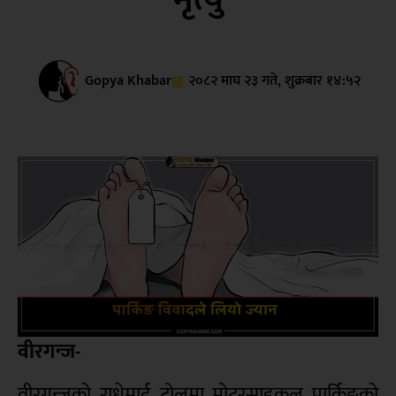
Gopya Khabar
२०८२ माघ २३ गते, शुक्रबार १४:५२
वीरगन्ज-
वीरगन्जको राधेमाई टोलमा मोटरसाइकल पार्किङको