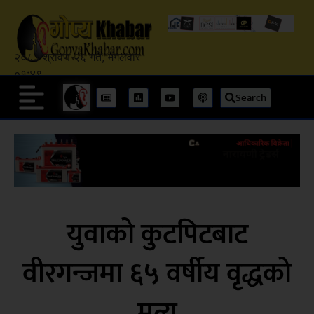
२०८३ श्रावण २६ गते, मंगलवार
०१:४९
Search
युवाको कुटपिटबाट
वीरगन्जमा ६५ वर्षीय वृद्धको
मृत्यु