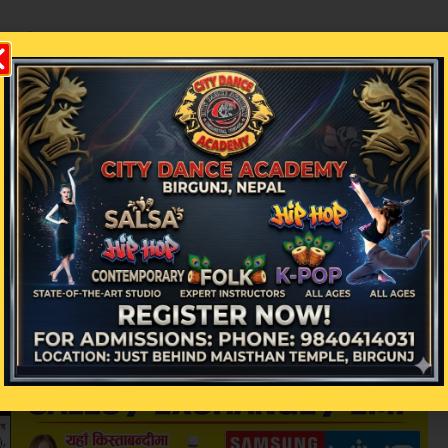
बताउँदै अध्यक्ष यादवले भने ‘जनसङ्ख्याको आधारमा हाम्र
थापना भयो तर अधिकार छैन, त्यसैले अधिकारसम्पन्न प्रदे
पालको नेतृत्वमा सङ्घर्ष हुनु अघिको अवस्थाबारे स्मर
कार्यालयहरुमा मधेशी अनुहार नगण्य जस्तै थियो तर अहिल
छ, यतिमात्र होइन, सेना पुलिस लगायतका सुरक्षा अङ्गहरुम
 विद्रोहकै देन हो ।’