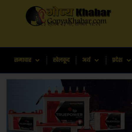
२०८३ श्रावण २३ गते, शनिबार १४:२२
समाचार
खेलकूद
अर्थ
प्रदेश