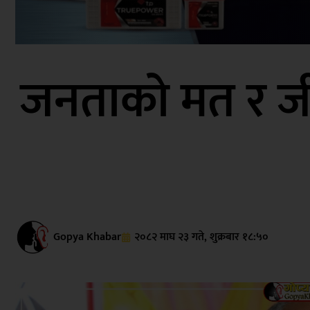
जनताको मत र जीत
Gopya Khabar
२०८२ माघ २३ गते, शुक्रबार १८:५०