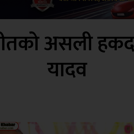
को असली हकदार हाम
यादव