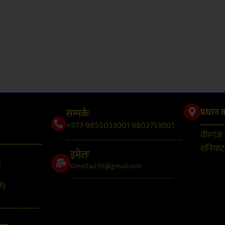
सम्पर्कः
प्रधान 
............
+977-9855033001 9802733001
वीरगंज
..........................................................
—————–
रानिघाट,
इमेलः
न
Gmedia255@gmail.com
....................................................................
क)
………………