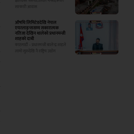
क्षतिग्रस्त भैँसेपाटीस्थित मन्त्रीहरूको
ो
सरकारी आवास
औषधि लिमिटेडदेखि नेपाल
ा
एयरलाइन्ससम्म सकारात्मक
नतिजा देखिन थालेको प्रधानमन्त्री
शाहको दाबी
काठमाडौं – प्रधानमन्त्री बालेन्द्र शाहले
लामो सुरुदेखि नै राष्ट्रिय उद्योग
ो
ी
ो
ो
य