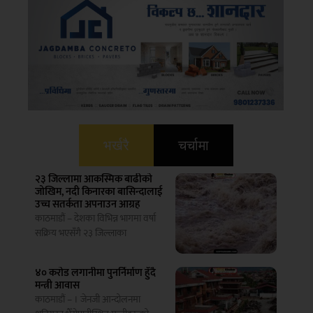
भर्खरै
चर्चामा
२३ जिल्लामा आकस्मिक बाढीको
जोखिम, नदी किनारका बासिन्दालाई
उच्च सतर्कता अपनाउन आग्रह
काठमाडौं – देशका विभिन्न भागमा वर्षा
सक्रिय भएसँगै २३ जिल्लाका
४० करोड लगानीमा पुनर्निर्माण हुँदै
मन्त्री आवास
काठमाडौं – । जेनजी आन्दोलनमा