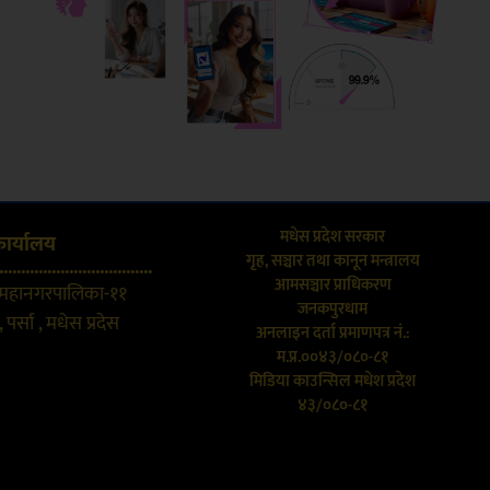
मधेस प्रदेश सरकार
कार्यालय
गृह, सञ्चार तथा कानून मन्त्रालय
...................................
आमसञ्चार प्राधिकरण
 महानगरपालिका-११
जनकपुरधाम
 पर्सा , मधेस प्रदेस
अनलाइन दर्ता प्रमाणपत्र नं.:
म.प्र.००४३/०८०-८१
मिडिया काउन्सिल मधेश प्रदेश
४३/०८०-८१