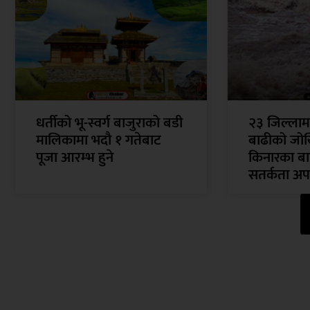
धर्तीको भू-स्वर्ग बाजुराको बडी
२३ जिल्ला
मालिकामा भदौ १ गतेबाट
बाढीको जोख
पूजा आरम्भ हुने
किनारका बा
सतर्कता अप