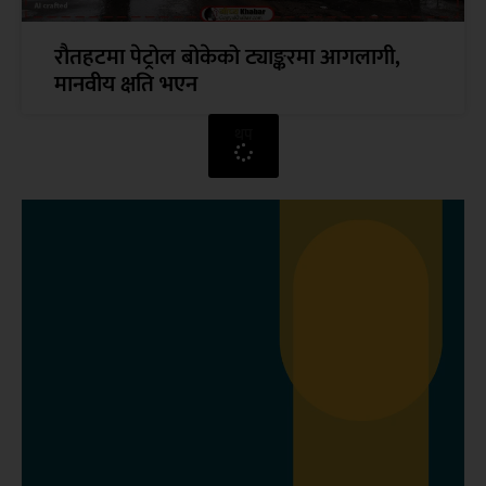
रौतहटमा पेट्रोल बोकेको ट्याङ्करमा आगलागी,
मानवीय क्षति भएन
थप