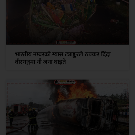
भारतीय नम्बरको ग्यास ट्याङ्करले ठक्कर दिँदा
वीरगञ्जमा नौ जना घाइते