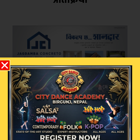
भर्खरै
चर्चामा
भारतीय नम्बरको ग्यास ट्याङ्करले
ठक्कर दिँदा वीरगञ्जमा नौ जना
घाइते
वीरगञ्ज– भारतीय नम्बरको ग्यास ट्याङ्करले
ई–रिक्सालाई ठक्कर दिँदा गएराति