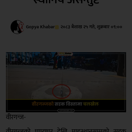
Gopya Khabar
२०८३ बैशाख २५ गते, शुक्रबार ०९:००
वीरगन्ज-
वीरगन्जको घण्टाघर देखि माइस्थानसम्मको सडक