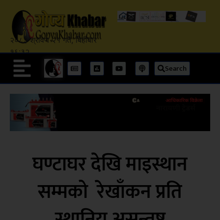
२०८३ श्रावण २१ गते, बिहीबार
१६:३२
Search
घण्टाघर देखि माइस्थान
सम्मको रेखाँकन प्रति
स्थानिय असन्तुष्ट