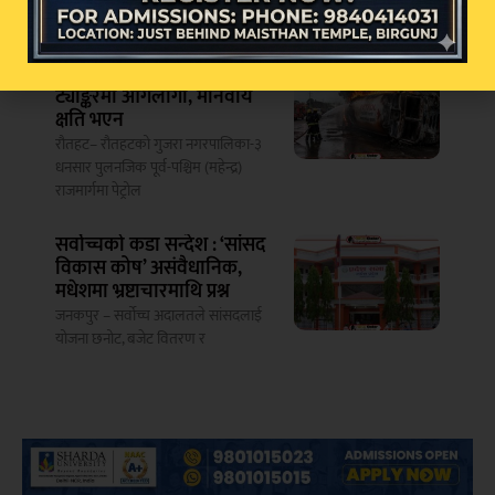
वीरगञ्जमा
रौतहटमा पेट्रोल बोकेको
ट्याङ्करमा आगलागी, मानवीय
क्षति भएन
रौतहट– रौतहटको गुजरा नगरपालिका-३
धनसार पुलनजिक पूर्व-पश्चिम (महेन्द्र)
राजमार्गमा पेट्रोल
सर्वोच्चको कडा सन्देश : ‘सांसद
विकास कोष’ असंवैधानिक,
मधेशमा भ्रष्टाचारमाथि प्रश्न
जनकपुर – सर्वोच्च अदालतले सांसदलाई
योजना छनोट, बजेट वितरण र