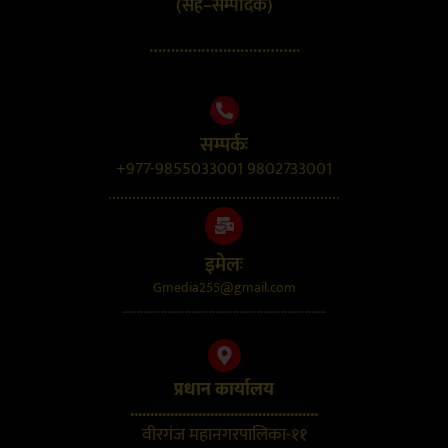
(सह–सम्पादक)
……………………………..
सम्पर्कः
+977-9855033001 9802733001
..........................................................
इमेलः
Gmedia255@gmail.com
....................................................................
प्रधान कार्यालय
...............................................
वीरगंज महानगरपालिका-११