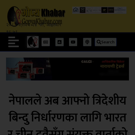
२०८३ श्रावण २४ गते, आईतवार
१६:५६
Search
नेपालले अब आफ्नो त्रिदेशीय
बिन्दु निर्धारणका लागि भारत
र चीन दुवैसँग संयुक्त वार्ताको