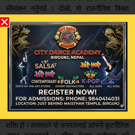
सीमांकन गर्नुपर्छ । दोस्रो, यो राजनीतिक विवाद
भएकोले दुवै देशका प्रधानमन्त्री तहमा ‘ब्याक च्यानल’ र
औपचारिक कूटनीति सक्रिय हुनुपर्छ । यदि द्विपक्षीय
वार्ताबाट समाधान निस्कन सकेन भने नेपालले यस
विषयलाई अन्तर्राष्ट्रियकरण गर्न हिचकिचाउनु हुँदैन ।
संयुक्त राष्ट्रसंघ र अन्तर्राष्ट्रिय न्यायालय ९क्ष्ऋव्० मा
तथ्यसहित जानु नेपालको अधिकार हो, जसले
भारतमाथि नैतिक दबाब सिर्जना गर्नेछ।
नेपालको आन्तरिक राजनीतिमा पनि यस विषयमा
अभूतपूर्व एकता देखिएको छ । सबै राजनीतिक दल र
नागरिक समाज राष्ट्रियताको पक्षमा उभिनु नेपालको
शक्ति हो । सरकारले यो जनमतलाई आफ्नो कूटनीतिक