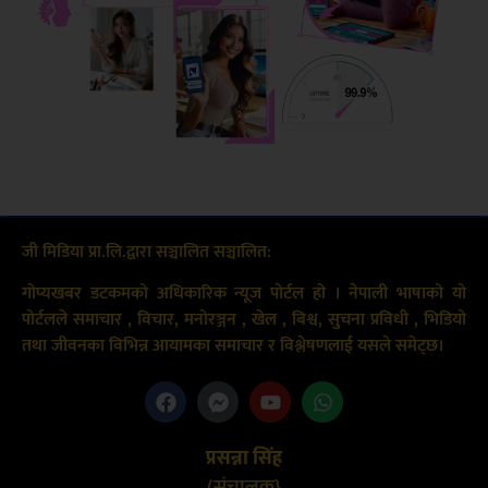
जी मिडिया प्रा.लि.द्वारा सञ्चालित सञ्चालित:
गोप्यखबर डटकमको अधिकारिक न्यूज पोर्टल हो । नेपाली भाषाको यो
पोर्टलले समाचार , विचार, मनोरञ्जन , खेल , बिश्व, सुचना प्रविधी , भिडियो
तथा जीवनका विभिन्न आयामका समाचार र विश्लेषणलाई यसले समेट्छ।
प्रसन्ना सिंह