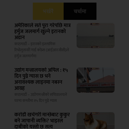
भर्खरै
चर्चामा
अमेरिकाले सर्त पूरा गरेपछि मात्र
हर्मुज जलमार्ग खुल्ने इरानको
अडान
काठमाडौं – इरानको इस्लामिक
रिभोलुसनरी गार्ड कोप्र्स (आईआरजीसी)ले
हर्मुज जलमार्गमा
उद्योग मन्त्रालयको अपिल : १५
दिन पुग्ने ग्यास छ भने
अनावश्यक लाइनमा नबस्न
आग्रह
काठमाडौं – उद्योगमन्त्रीको सचिवालयले
घरमा कम्तीमा १५ दिन पुग्ने ग्यास
करोडौ खर्चगरी मान्छेबाट कुकुर
बने जापानी व्यक्ति? भाइरल
दाबीको यस्तो छ सत्य