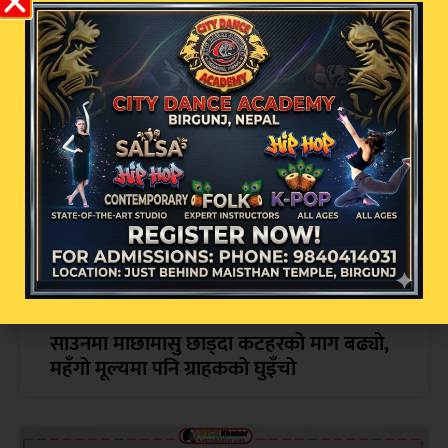
सम्बन्धित खबर
साउनमा माछामासु छाड्दा कटहरको माग बढ्यो,
महँगो मूल्यमा पनि ग्राहकको घुइँचो