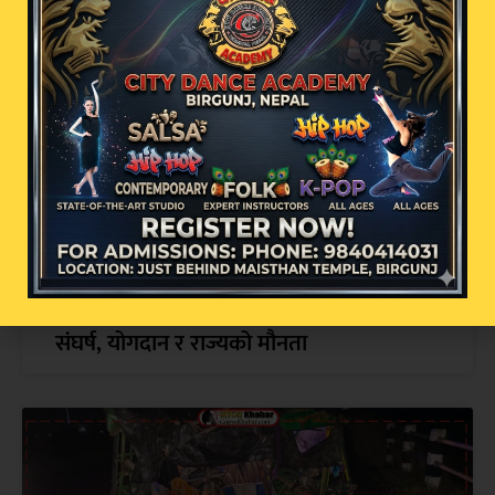
सम्बन्धित खबर
आठौँ दिनको आमरण अनशन: विनय यादवको
संघर्ष, योगदान र राज्यको मौनता