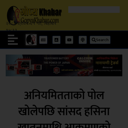
२०८३ श्रावण २१ गते, बिहीबार
१५:३३
Search
अनियमितताको पोल
खोलेपछि सांसद हसिना
खातुनमाथि आक्रमणको