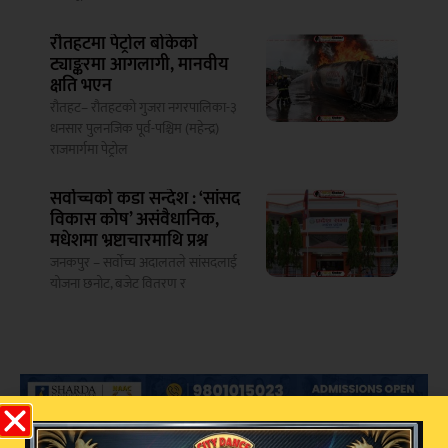
रौतहटमा पेट्रोल बोकेको
ट्याङ्करमा आगलागी, मानवीय
क्षति भएन
रौतहट– रौतहटको गुजरा नगरपालिका-३
धनसार पुलनजिक पूर्व-पश्चिम (महेन्द्र)
राजमार्गमा पेट्रोल
सर्वोच्चको कडा सन्देश : ‘सांसद
विकास कोष’ असंवैधानिक,
मधेशमा भ्रष्टाचारमाथि प्रश्न
जनकपुर – सर्वोच्च अदालतले सांसदलाई
योजना छनोट, बजेट वितरण र