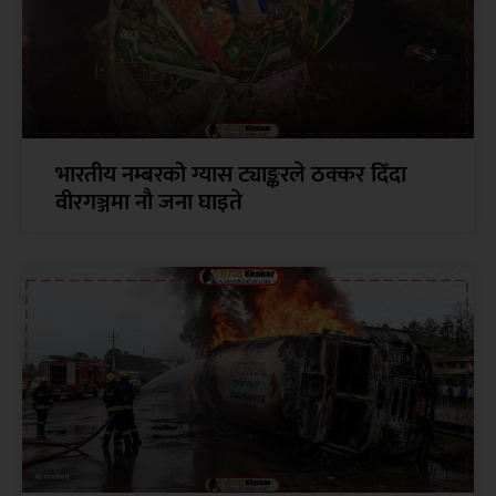
भारतीय नम्बरको ग्यास ट्याङ्करले ठक्कर दिँदा
वीरगञ्जमा नौ जना घाइते