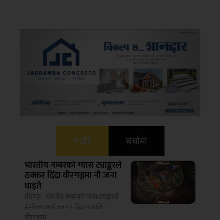
भर्खरै
चर्चामा
भारतीय नम्बरको ग्यास ट्याङ्करले
ठक्कर दिँदा वीरगञ्जमा नौ जना
घाइते
वीरगञ्ज– भारतीय नम्बरको ग्यास ट्याङ्करले
ई–रिक्सालाई ठक्कर दिँदा गएराति
वीरगञ्जमा