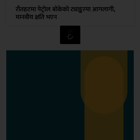
रौतहटमा पेट्रोल बोकेको ट्याङ्करमा आगलागी,
मानवीय क्षति भएन
थप