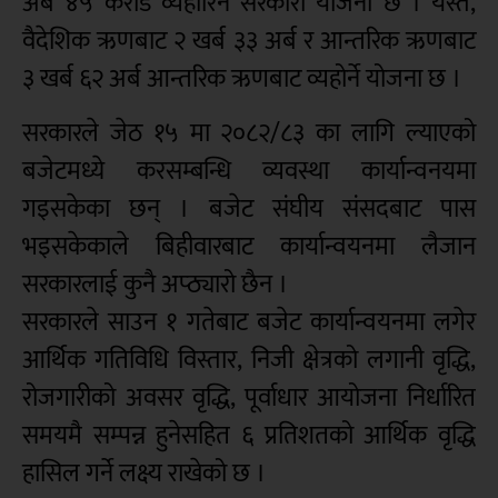
अर्ब ४५ करोड व्यहोरिने सरकारी योजना छ । यस्तै,
वैदेशिक ऋणबाट २ खर्ब ३३ अर्ब र आन्तरिक ऋणबाट
३ खर्ब ६२ अर्ब आन्तरिक ऋणबाट व्यहोर्ने योजना छ ।
सरकारले जेठ १५ मा २०८२/८३ का लागि ल्याएको
बजेटमध्ये करसम्बन्धि व्यवस्था कार्यान्वनयमा
गइसकेका छन् । बजेट संघीय संसदबाट पास
भइसकेकाले बिहीवारबाट कार्यान्वयनमा लैजान
सरकारलाई कुनै अप्ठ्यारो छैन ।
सरकारले साउन १ गतेबाट बजेट कार्यान्वयनमा लगेर
आर्थिक गतिविधि विस्तार, निजी क्षेत्रको लगानी वृद्धि,
रोजगारीको अवसर वृद्धि, पूर्वाधार आयोजना निर्धारित
समयमै सम्पन्न हुनेसहित ६ प्रतिशतको आर्थिक वृद्धि
हासिल गर्ने लक्ष्य राखेको छ ।