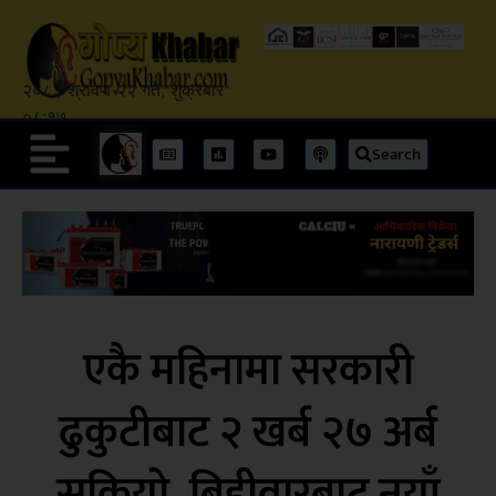
२०८३ श्रावण २२ गते, शुक्रबार
०८:१७
Search
एकै महिनामा सरकारी
ढुकुटीबाट २ खर्ब २७ अर्ब
सकियो, बिहीवारबाट नयाँ