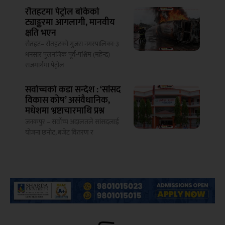
रौतहटमा पेट्रोल बोकेको
ट्याङ्करमा आगलागी, मानवीय
क्षति भएन
रौतहट– रौतहटको गुजरा नगरपालिका-३
धनसार पुलनजिक पूर्व-पश्चिम (महेन्द्र)
राजमार्गमा पेट्रोल
सर्वोच्चको कडा सन्देश : ‘सांसद
विकास कोष’ असंवैधानिक,
मधेशमा भ्रष्टाचारमाथि प्रश्न
जनकपुर – सर्वोच्च अदालतले सांसदलाई
योजना छनोट, बजेट वितरण र