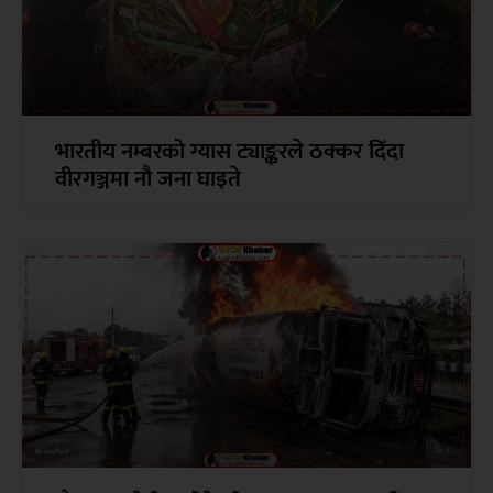
भारतीय नम्बरको ग्यास ट्याङ्करले ठक्कर दिँदा
वीरगञ्जमा नौ जना घाइते