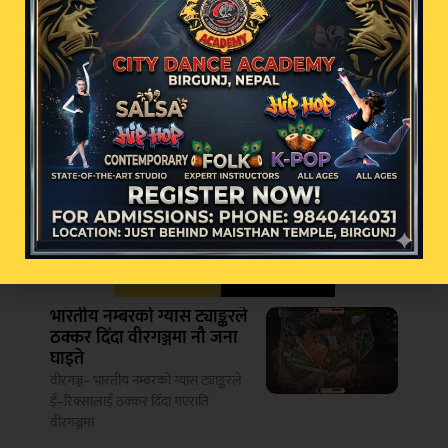
भर्खरै
चर्चामा
भारतीय नम्बरको ग्यास ट्याङ्करले
ठक्कर दिँदा वीरगञ्जमा नौ जना
घाइते
वीरगञ्ज– भारतीय नम्बरको ग्यास ट्याङ्करले
ई–रिक्सालाई ठक्कर दिँदा गएराति
वीरगञ्जमा