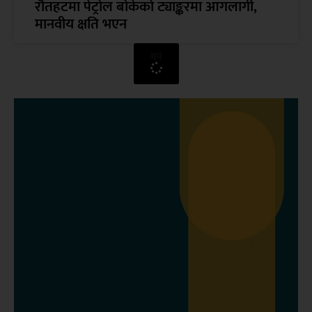
रौतहटमा पेट्रोल बोकेको ट्याङ्करमा आगलागी,
मानवीय क्षति भएन
थप