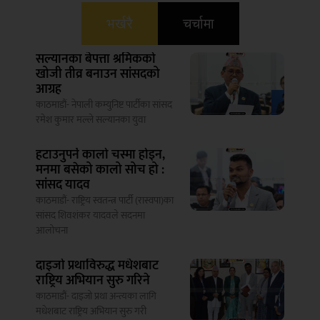
भर्खरै
चर्चामा
सल्यानका बेपत्ता श्रमिकको
खोजी तीव्र बनाउन सांसदको
आग्रह
काठमाडौं- नेपाली कम्युनिष्ट पार्टीका सांसद
रमेश कुमार मल्ले सल्यानका युवा
हटाउनुपर्ने कालो चस्मा होइन,
मनमा बसेको कालो सोच हो :
सांसद यादव
काठमाडौं- राष्ट्रिय स्वतन्त्र पार्टी (रास्वपा)का
सांसद शिवशंकर यादवले सदनमा
आलोचना
दाइजो प्रथाविरुद्ध मधेशबाट
राष्ट्रिय अभियान सुरु गरिने
काठमाडौं- दाइजो प्रथा अन्त्यका लागि
मधेशबाट राष्ट्रिय अभियान सुरु गरी