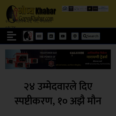
२०८३ श्रावण २६ गते, मंगलवार
०१:२४
Search
२४ उम्मेदवारले दिए
स्पष्टीकरण, १० अझै मौन