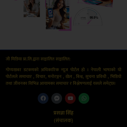
जी मिडिया प्रा.लि.द्वारा सञ्चालित सञ्चालित:
गोप्यखबर डटकमको अधिकारिक न्यूज पोर्टल हो । नेपाली भाषाको यो
पोर्टलले समाचार , विचार, मनोरञ्जन , खेल , बिश्व, सुचना प्रविधी , भिडियो
तथा जीवनका विभिन्न आयामका समाचार र विश्लेषणलाई यसले समेट्छ।
प्रसन्ना सिंह
(संचालक}