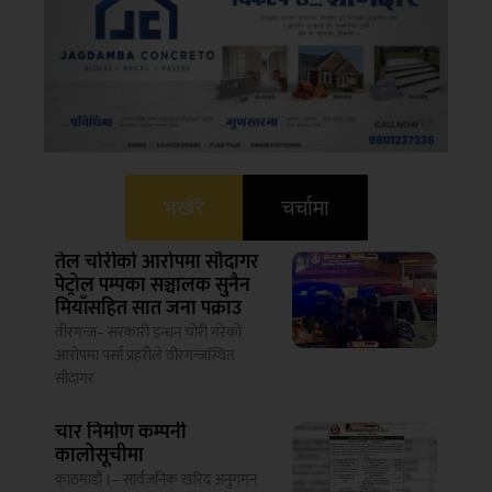
भर्खरै
चर्चामा
तेल चोरीको आरोपमा सौदागर
पेट्रोल पम्पका सञ्चालक सुनैन
मियाँसहित सात जना पक्राउ
वीरगन्ज– सरकारी इन्धन चोरी गरेको
आरोपमा पर्सा प्रहरीले वीरगन्जस्थित
सौदागर
चार निर्माण कम्पनी
कालोसूचीमा
काठमाडौं ।– सार्वजनिक खरिद अनुगमन