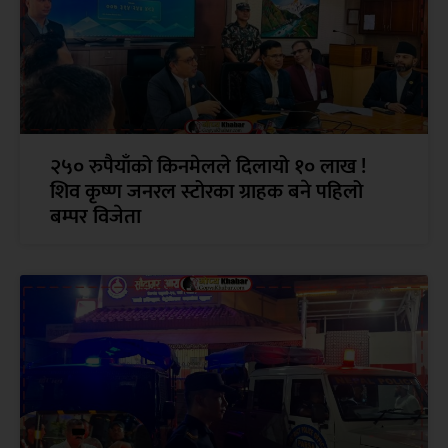
२५० रुपैयाँको किनमेलले दिलायो १० लाख !
शिव कृष्ण जनरल स्टोरका ग्राहक बने पहिलो
बम्पर विजेता