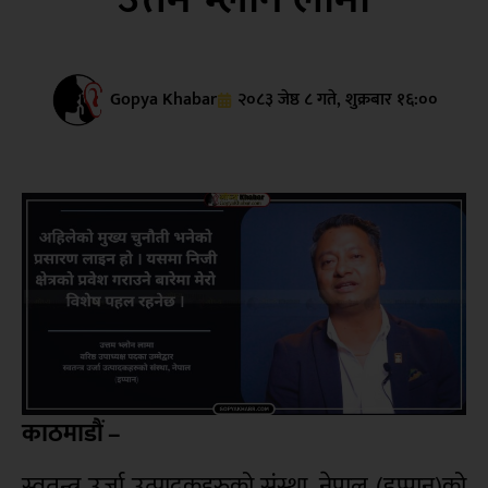
Gopya Khabar
२०८३ जेष्ठ ८ गते, शुक्रबार १६:००
काठमाडौं –
स्वतन्त्र उर्जा उत्पादकहरुको संस्था, नेपाल (इप्पान)को