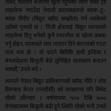
त्यस्तै, भारतीय बजारमा खुला पहुँचका लागि पावर ट्रेड
लाइसेन्स नपाउँदा नेपाली प्रदायकहरूले ब्याक–टु–
ब्याक पीपीए (विद्युत खरिद सम्झौता) गर्न नसकेको
उहाँको गुनासो छ । ‘निजी क्षेत्रलाई विद्युत व्यापारको
लाइसेन्स दिनु भनेको कुनै एयरस्पेस वा खोला कब्जा
गर्नु होइन, सरकारले छाप लगाएर दिने कागजको एउटा
पाना मात्र हो । यो पाउने बित्तिकै हामी इन्डिया र
बंगलादेशमा बिजुली बेच्ने सुनिश्चित वातावरण बनाउन
सक्छौँ,’ उनले थपे ।
लामाले नेपाल विद्युत प्राधिकरणको खरिद नीति र लोड
डिस्प्याच सेन्टर (एलडीसी) को व्यवहारमा पनि विभेद
रहेको औंल्याए । वर्षायाममा ५०० देखि ७००
मेगावाटसम्म बिजुली बढी हुने स्थिति रहेको भन्दै उनले