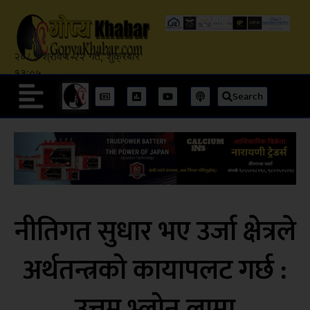
२०८३ श्रावण २२ गते, शुक्रबार
१३:०५
Search
नीतिगत सुधार भए उर्जा क्षेत्रले
अर्थतन्त्रको कायापलट गर्छ :
उत्तम भ्लोन लामा