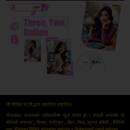
जी मिडिया प्रा.लि.द्वारा सञ्चालित सञ्चालित:
गोप्यखबर डटकमको अधिकारिक न्यूज पोर्टल हो । नेपाली भाषाको यो
पोर्टलले समाचार , विचार, मनोरञ्जन , खेल , बिश्व, सुचना प्रविधी , भिडियो
तथा जीवनका विभिन्न आयामका समाचार र विश्लेषणलाई यसले समेट्छ।