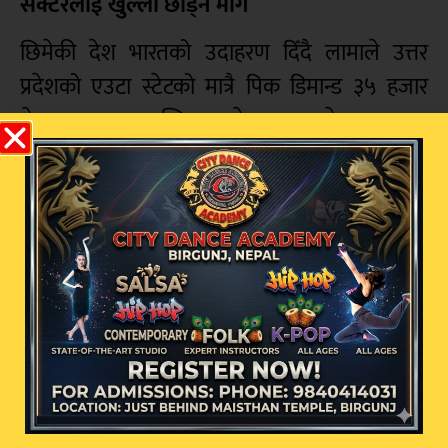
सेक्टरलाई खुल्ला छोड्न माग
छिमेकी देश भारतको उदाहरण दिँदै लामाले उत्तर
प्रदेशको एउटा स्टेटको मात्रै पिक डिमान्ड ३५ हजार
मेगावाट र अल इन्डिया साढे ३ लाख मेगावाट पुग्दा
नेपाल भने १० वर्षमा ३० हजार मेगावाट उत्पादनको
नारामा मात्रै अल्झिएको टिप्पणी गरे ।
‘यदि निजी क्षेत्रलाई भारतमा बिजुली बेच्न खुला
छाडिदिने हो भने अहिले नेपालले बेचिरहेको दरभन्दा
४० प्रतिशत बढी मूल्यमा हामी वर्षायामको बिजुली
बेचेर मुलुकमा डलर भित्र्याउन सक्छौँ । यसको बजार
ग्यारेन्टी हामी लिन तयार छौँ,’ उृनले दाबी गरे । यसअघि
नै डेभलपरहरूको पावर ट्रेडिङ कम्पनीले २५००
मेगावाटको प्रस्ताव बुझाइसकेको उनले जानकारी दिए