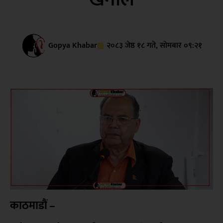
Gopya Khabar
२०८३ जेष्ठ १८ गते, सोमबार ०९:२१
काठमाडौं –