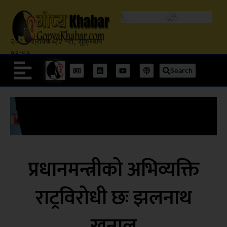
२०८३ श्रावण २२ गते, शुक्रबार
१६:४३
Search
प्रधानमन्त्रीको अभिव्यक्ति
राट्रविरोधी छः झलनाथ
खनाल