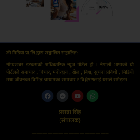
जी मिडिया प्रा.लि.द्वारा सञ्चालित सञ्चालित:
गोप्यखबर डटकमको अधिकारिक न्यूज पोर्टल हो । नेपाली भाषाको यो
पोर्टलले समाचार , विचार, मनोरञ्जन , खेल , बिश्व, सुचना प्रविधी , भिडियो
तथा जीवनका विभिन्न आयामका समाचार र विश्लेषणलाई यसले समेट्छ।
प्रसन्ना सिंह
(संचालक}
——————————————–