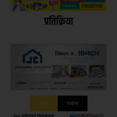
प्रतिक्रिया
भर्खरै
चर्चामा
२५० रुपैयाँको किनमेलले