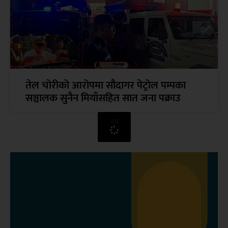
तेल चोरीको आरोपमा सौदागर पेट्रोल पम्पका
सञ्चालक सुनैन मियाँसहित सात जना पक्राउ
थप