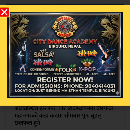
सम्बन्धित खबर
अव्यवस्थित इन्टरनेट तार व्यवस्थापनमा वीरगन्ज
महानगरको कडा कदम: सोमबार पुनः बृहत्
छलफल हुने