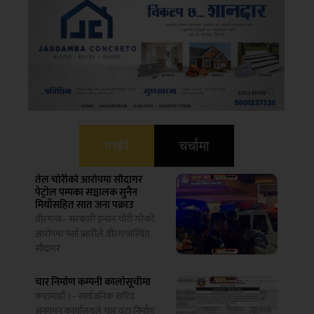
भर्खरै
चर्चामा
तेल चोरीको आरोपमा सौदागर
पेट्रोल पम्पका सञ्चालक सुनैन
मियाँसहित सात जना पक्राउ
वीरगन्ज– सरकारी इन्धन चोरी गरेको
आरोपमा पर्सा प्रहरीले वीरगन्जस्थित
सौदागर
चार निर्माण कम्पनी कालोसूचीमा
काठमाडौं ।– सार्वजनिक खरिद
अनुगमन कार्यालयले चार वटा निर्माण