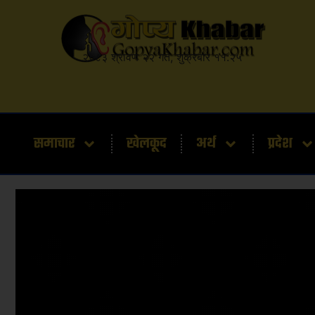
२०८३ श्रावण २२ गते, शुक्रबार ११:२५
समाचार
खेलकूद
अर्थ
प्रदेश