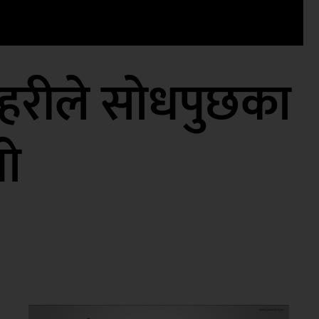
रहरीले सोधपुछका
यो