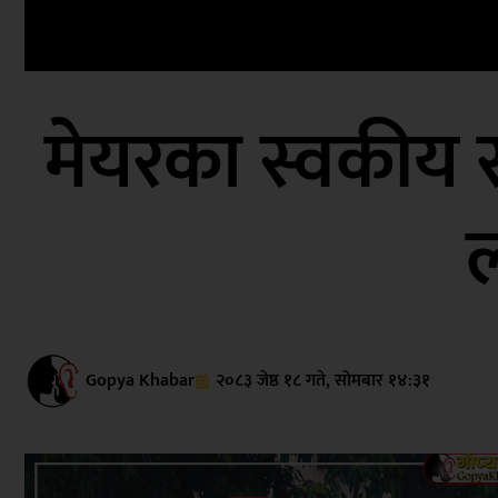
मेयरका स्वकीय 
ल
Gopya Khabar
२०८३ जेष्ठ १८ गते, सोमबार १४:३१