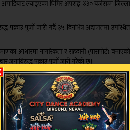
 अगाडिबाट ल्याइएका घिमिरे अपराह्न २ः३० बजेसम्म जिल्ल
्ध पक्राउ पुर्जी जारी गर्दै ३५ दिनभित्र अदालतमा उपस्थि
्रमाणका आधारमा नागरिकता र राहदानी (पासपोर्ट) बनाएक
जनाविरुद्ध पक्राउ पुर्जी जारी गरेको छ।
गते अदालत परिसरमा उपस्थित भएको दाबी गर्दै मेयर सिंहल
वजनिक गरेका थिए। उनले न्यायिक प्रक्रियामा सहयोग गर्
पस्थित हुन कर्मचारीहरूले सुझाव दिएको दाबीसमेत उनल
ेदार प्रभाकर मल्लिकले विभिन्न सञ्चारमाध्यमसँग कुरा गर्द
ाट नभएको स्पष्ट पार्नुभएको थियो।