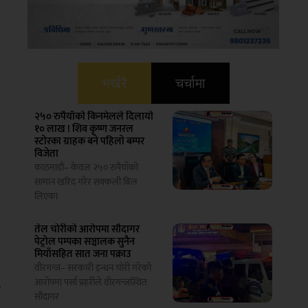
भर्खरै
चर्चामा
२५० रुपैयाँको किनमेलले दिलायो
१० लाख ! शिव कृष्ण जनरल
स्टोरका ग्राहक बने पहिलो बम्पर
विजेता
काठमाडौं– केवल २५० रुपैयाँको
सामान खरिद गरेर सक्कली बिल
लिएका
तेल चोरीको आरोपमा सौदागर
पेट्रोल पम्पका सञ्चालक सुनैन
मियाँसहित सात जना पक्राउ
वीरगन्ज– सरकारी इन्धन चोरी गरेको
आरोपमा पर्सा प्रहरीले वीरगन्जस्थित
ट
सौदागर