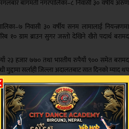
मा मंगलबार बागमती नगरपालिका–८ निवासी ३० वर्षीय अरु
ालिका–७ निवासी ३० वर्षीय सनम लामालाई नियन्त्रणम
१० ग्राम ब्राउन सुगर जस्तो देखिने खैरो पदार्थ बराम
रुपैयाँ २३ हजार ७७० तथा भारतीय रुपैयाँ ९०० समेत बराम
्धी मुद्दामा सर्लाही जिल्ला अदालतबाट सात दिनको म्याद थ