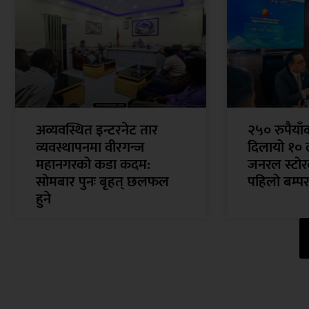
अव्यवस्थित इन्टरनेट तार
२५० रुपैया
व्यवस्थापनमा वीरगन्ज
दिलायो १० 
महानगरको कडा कदम:
जनरल स्टोरक
सोमबार पुनः बृहत् छलफल
पहिलो बम्पर
हुने