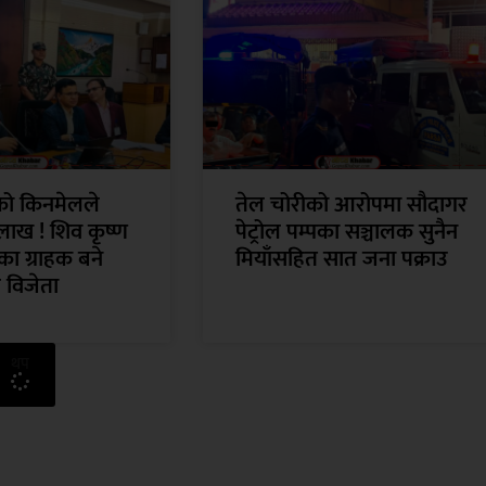
ँको किनमेलले
तेल चोरीको आरोपमा सौदागर
लाख ! शिव कृष्ण
पेट्रोल पम्पका सञ्चालक सुनैन
ा ग्राहक बने
मियाँसहित सात जना पक्राउ
 विजेता
थप