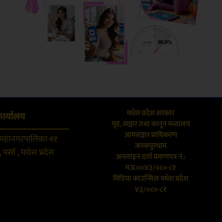
मधेस प्रदेश सरकार
कार्यालय
गृह, सञ्चार तथा कानून मन्त्रालय
...................................
आमसञ्चार प्राधिकरण
 महानगरपालिका-११
जनकपुरधाम
 पर्सा , मधेस प्रदेस
अनलाइन दर्ता प्रमाणपत्र नं.:
म.प्र.००४३/०८०-८१
मिडिया काउन्सिल मधेश प्रदेश
४३/०८०-८१