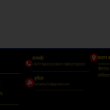
सम्पर्कः
प्रधान 
............
+977-9855033001 9802733001
वीरगंज
..........................................................
—————–
रानिघाट,
इमेलः
न
Gmedia255@gmail.com
....................................................................
क)
………………