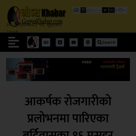
२०८३ श्रावण २२ गते, शुक्रबार
२२:५१
Search
आकर्षक रोजगारीको
प्रलोभनमा पारिएका
बर्दिवासका १६ मुसहर