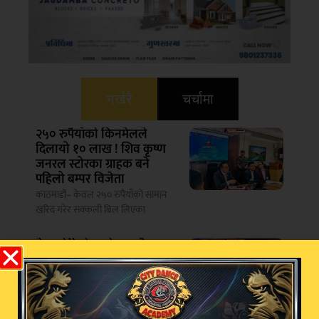
भर्खरै
चर्चामा
२५० रुपैयाँको किनमेलले
दिलायो १० लाख ! शिव कृष्ण
जनरल स्टोरका ग्राहक बने
पहिलो बम्पर विजेता
काठमाडौं– केवल २५० रुपैयाँको सामान
खरिद गरेर सक्कली बिल लिएका
तेल चोरीको आरोपमा सौदागर
पेट्रोल पम्पका सञ्चालक सुनैन
मियाँसहित सात जना पक्राउ
वीरगन्ज– सरकारी इन्धन चोरी गरेको
आरोपमा पर्सा प्रहरीले वीरगन्जस्थित