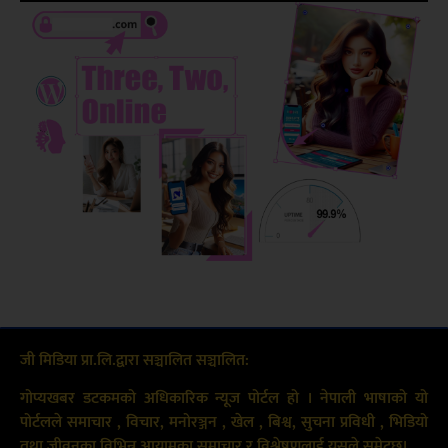
जी मिडिया प्रा.लि.द्वारा सञ्चालित सञ्चालित:
गोप्यखबर डटकमको अधिकारिक न्यूज पोर्टल हो । नेपाली भाषाको यो
पोर्टलले समाचार , विचार, मनोरञ्जन , खेल , बिश्व, सुचना प्रविधी , भिडियो
तथा जीवनका विभिन्न आयामका समाचार र विश्लेषणलाई यसले समेट्छ।