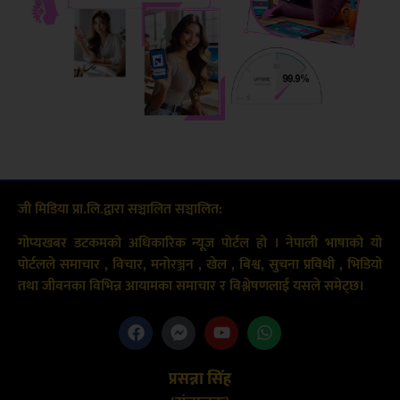
जी मिडिया प्रा.लि.द्वारा सञ्चालित सञ्चालित:
गोप्यखबर डटकमको अधिकारिक न्यूज पोर्टल हो । नेपाली भाषाको यो
पोर्टलले समाचार , विचार, मनोरञ्जन , खेल , बिश्व, सुचना प्रविधी , भिडियो
तथा जीवनका विभिन्न आयामका समाचार र विश्लेषणलाई यसले समेट्छ।
प्रसन्ना सिंह