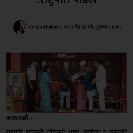
Gopya Khabar
२०८३ जेष्ठ २२ गते, शुक्रबार १४:१५
काठमाडौं –
राष्ट्रपति रामचन्दै पौडेलले भाषा, साहित्य र संस्कृति