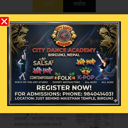
भर्खरै
चर्चामा
२५० रुपैयाँको किनमेलले
दिलायो १० लाख ! शिव कृष्ण
जनरल स्टोरका ग्राहक बने
पहिलो बम्पर विजेता
काठमाडौं– केवल २५० रुपैयाँको सामान
खरिद गरेर सक्कली बिल लिएका
तेल चोरीको आरोपमा सौदागर
पेट्रोल पम्पका सञ्चालक सुनैन
मियाँसहित सात जना पक्राउ
वीरगन्ज– सरकारी इन्धन चोरी गरेको
आरोपमा पर्सा प्रहरीले वीरगन्जस्थित
सौदागर
चार निर्माण कम्पनी
कालोसूचीमा
काठमाडौं ।– सार्वजनिक खरिद अनुगमन
कार्यालयले चार वटा निर्माण कम्पनी