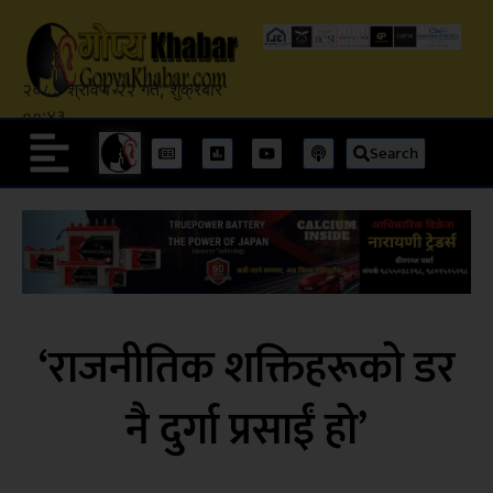
२०८३ श्रावण २२ गते, शुक्रबार
००:४३
Search
‘राजनीतिक शक्तिहरूको डर
नै दुर्गा प्रसाईं हो’