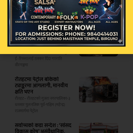
भर्खरै
चर्चामा
भारतीय नम्बरको ग्यास ट्याङ्करले
ठक्कर दिँदा वीरगञ्जमा नौ जना
घाइते
वीरगञ्ज– भारतीय नम्बरको ग्यास ट्याङ्करले
ई–रिक्सालाई ठक्कर दिँदा गएराति
वीरगञ्जमा
रौतहटमा पेट्रोल बोकेको
ट्याङ्करमा आगलागी, मानवीय
क्षति भएन
रौतहट– रौतहटको गुजरा नगरपालिका-३
धनसार पुलनजिक पूर्व-पश्चिम (महेन्द्र)
राजमार्गमा पेट्रोल
सर्वोच्चको कडा सन्देश : ‘सांसद
विकास कोष’ असंवैधानिक,