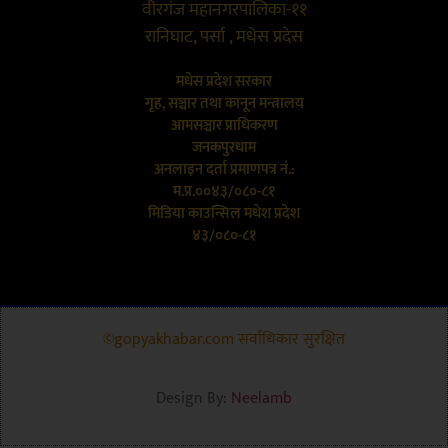
वीरगंज महानगरपालिका-११
रानिघाट, पर्सा , मधेस प्रदेस
मधेस प्रदेश सरकार
गृह, सञ्चार तथा कानून मन्त्रालय
आमसञ्चार प्राधिकरण
जनकपुरधाम
अनलाइन दर्ता प्रमाणपत्र नं.:
म.प्र.००४३/०८०-८१
मिडिया काउन्सिल मधेश प्रदेश
४३/०८०-८१
©gopyakhabar.com सर्वाधिकार सुरक्षित
Design By:
Neelamb