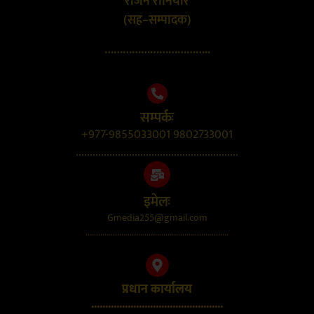
राजन रौनियार
(सह–सम्पादक)
……………………………..
सम्पर्कः
+977-9855033001 9802733001
..........................................................
इमेलः
Gmedia255@gmail.com
....................................................................
प्रधान कार्यालय
...............................................