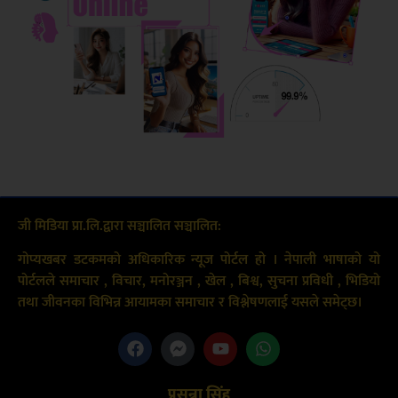
जी मिडिया प्रा.लि.द्वारा सञ्चालित सञ्चालित:
गोप्यखबर डटकमको अधिकारिक न्यूज पोर्टल हो । नेपाली भाषाको यो
पोर्टलले समाचार , विचार, मनोरञ्जन , खेल , बिश्व, सुचना प्रविधी , भिडियो
तथा जीवनका विभिन्न आयामका समाचार र विश्लेषणलाई यसले समेट्छ।
प्रसन्ना सिंह