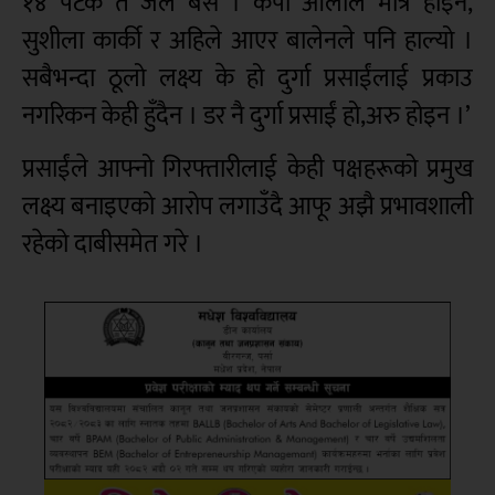
१४ पटक त जेल बसे । केपी ओलीले मात्र होइन,
सुशीला कार्की र अहिले आएर बालेनले पनि हाल्यो ।
सबैभन्दा ठूलो लक्ष्य के हो दुर्गा प्रसाईंलाई प्रकाउ
नगरिकन केही हुँदैन । डर नै दुर्गा प्रसाईं हो,अरु होइन ।’
प्रसाईंले आफ्नो गिरफ्तारीलाई केही पक्षहरूको प्रमुख
लक्ष्य बनाइएको आरोप लगाउँदै आफू अझै प्रभावशाली
रहेको दाबीसमेत गरे ।