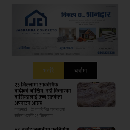
भर्खरै
चर्चामा
२३ जिल्लामा आकस्मिक
बाढीको जोखिम, नदी किनारका
बासिन्दालाई उच्च सतर्कता
अपनाउन आग्रह
काठमाडौं – देशका विभिन्न भागमा वर्षा
सक्रिय भएसँगै २३ जिल्लाका
४० करोड लगानीमा पुनर्निर्माण