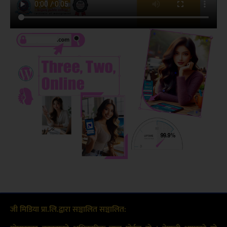
जी मिडिया प्रा.लि.द्वारा सञ्चालित सञ्चालित: