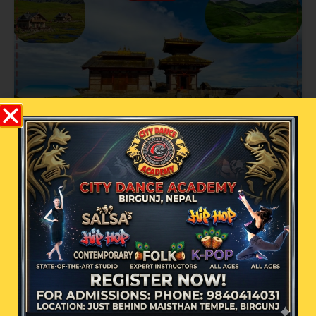
धर्तीको भू-स्वर्ग बाजुराको बडी मालिकामा भदौ १
गतेबाट पूजा आरम्भ हुने