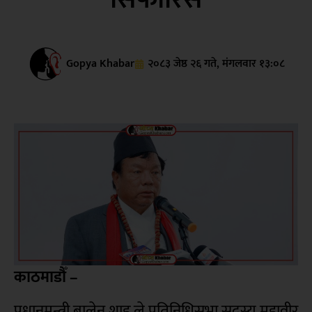
Gopya Khabar
२०८३ जेष्ठ २६ गते, मंगलवार १३:०८
काठमाडौँ –
प्रधानमन्त्री बालेन शाह ले प्रतिनिधिसभा सदस्य महावीर