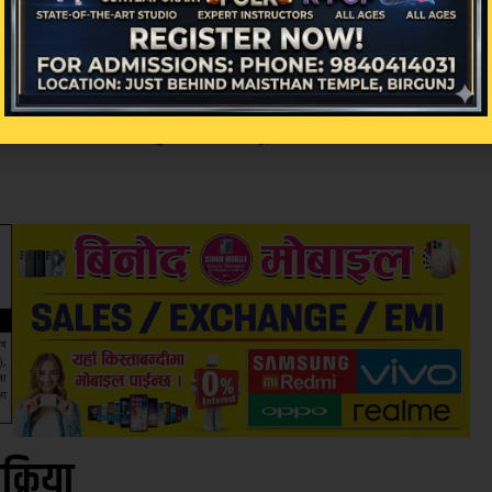
छानेसहितका प्रतिवादीहरूविरुद्ध सहकारी ठगीसम्बन्ध
ढ्ने भएको छ। यसअघि कास्की जिल्ला अदालतले पनि पोखराक
ि लगाइएको संगठित अपराधको अभियोग हटाउने यस्तै प्रकृतिक
ामिछानेलाई कानुनी रूपमा ठूलो राहत मिलेको विश्लेष
िक्रिया