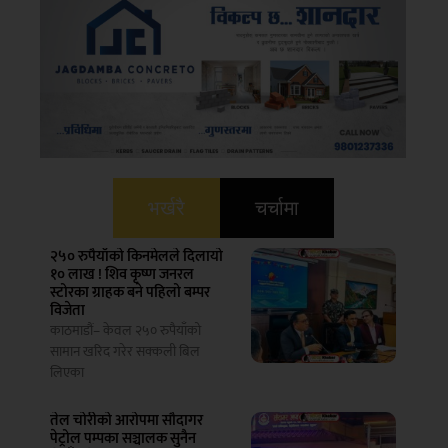
भर्खरै
चर्चामा
२५० रुपैयाँको किनमेलले दिलायो
१० लाख ! शिव कृष्ण जनरल
स्टोरका ग्राहक बने पहिलो बम्पर
विजेता
काठमाडौं– केवल २५० रुपैयाँको
सामान खरिद गरेर सक्कली बिल
लिएका
तेल चोरीको आरोपमा सौदागर
पेट्रोल पम्पका सञ्चालक सुनैन