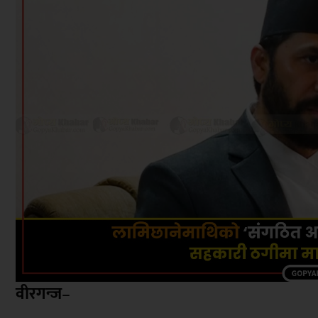
वीरगन्ज
–