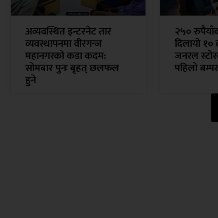
अव्यवस्थित इन्टरनेट तार
२५० रुपैया
व्यवस्थापनमा वीरगन्ज
दिलायो १० 
महानगरको कडा कदम:
जनरल स्टोरक
सोमबार पुनः बृहत् छलफल
पहिलो बम्पर
हुने