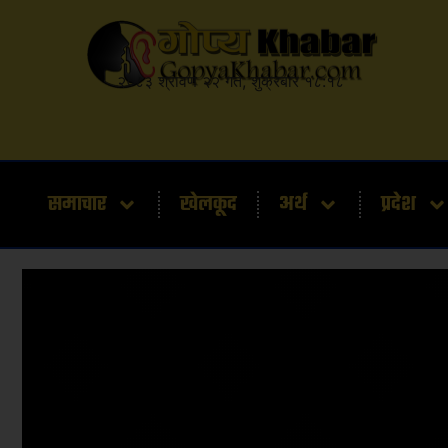
२०८३ श्रावण २२ गते, शुक्रबार १८:१८
समाचार
खेलकूद
अर्थ
प्रदेश