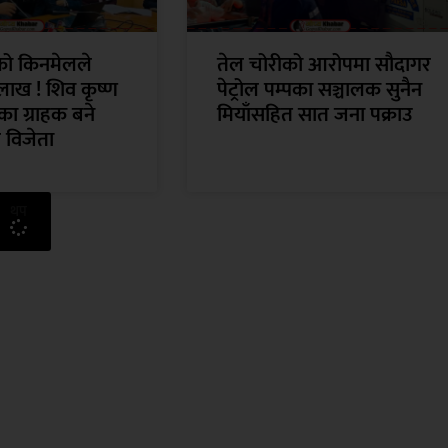
ँको किनमेलले
तेल चोरीको आरोपमा सौदागर
लाख ! शिव कृष्ण
पेट्रोल पम्पका सञ्चालक सुनैन
ा ग्राहक बने
मियाँसहित सात जना पक्राउ
 विजेता
थप