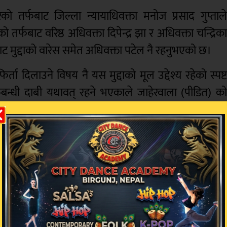
तर्फबाट जिल्ला न्यायाधिवक्ता मनोज प्रसाद गुप्ताल
ो तर्फबाट वरिष्ठ अधिवक्ता दिपेन्द्र झा र अधिवक्ता चन्द्रिक
ट मुद्दाको वारेस समेत अधिवक्ता पटेल नै रहनुभएको छ।
दिलाउने विषय नै यस मुद्दाको मूल उद्देश्य रहेको स्पष्
न्धी दाबी यथावत् रहने भएकाले जाहेरवाला (पीडित) क
डित र प्रतिवादीबीच मिलापत्र हुन सक्ने तथा बचतकर्ताक
 ठहर समेत अदालतले गरेको छ। यसअघि मिति २०८२ पुस ३० गत
 निर्णय र महान्यायाधिवक्ताको निर्देशनअनुसार यो अभियो