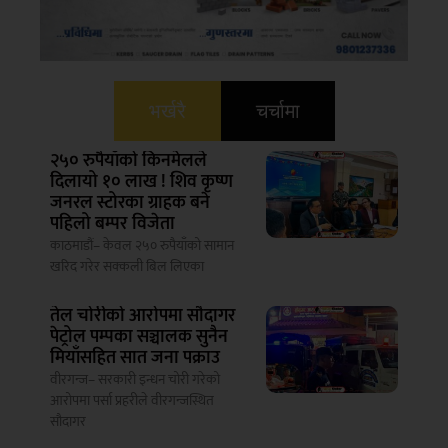
भर्खरै
चर्चामा
२५० रुपैयाँको किनमेलले
दिलायो १० लाख ! शिव कृष्ण
जनरल स्टोरका ग्राहक बने
पहिलो बम्पर विजेता
काठमाडौं– केवल २५० रुपैयाँको सामान
खरिद गरेर सक्कली बिल लिएका
तेल चोरीको आरोपमा सौदागर
पेट्रोल पम्पका सञ्चालक सुनैन
मियाँसहित सात जना पक्राउ
वीरगन्ज– सरकारी इन्धन चोरी गरेको
आरोपमा पर्सा प्रहरीले वीरगन्जस्थित
सौदागर