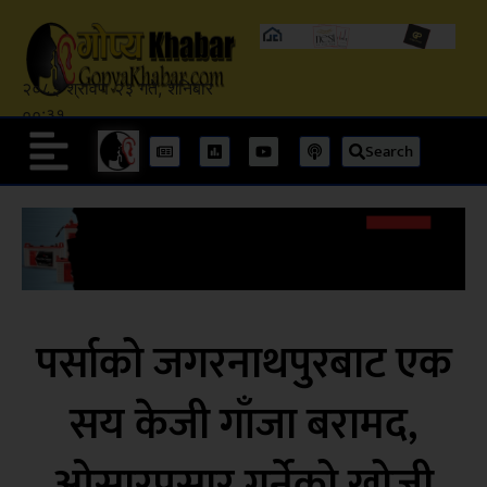
२०८३ श्रावण २३ गते, शनिबार
००:३१
Search
पर्साको जगरनाथपुरबाट एक
सय केजी गाँजा बरामद,
ओसारपसार गर्नेको खोजी