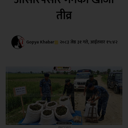
तीव्र
Gopya Khabar
२०८३ जेष्ठ ३१ गते, आईतवार १५:४२
PIC(AI)