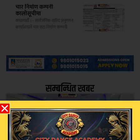
चार निर्माण कम्पनी
कालोसूचीमा
काठमाडौं ।– सार्वजनिक खरिद अनुगमन
कार्यालयले चार वटा निर्माण कम्पनी
सम्बन्धित खबर