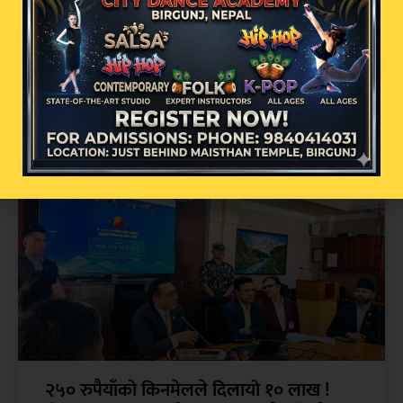
अव्यवस्थित इन्टरनेट तार व्यवस्थापनमा वीरगन्ज
महानगरको कडा कदम: सोमबार पुनः बृहत्
छलफल हुने
२५० रुपैयाँको किनमेलले दिलायो १० लाख !