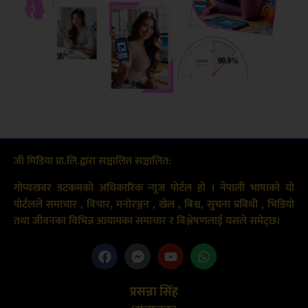
जी मिडिया प्रा.लि.द्वारा सञ्चालित सञ्चालित:
गोप्यखबर डटकमको अधिकारिक न्यूज पोर्टल हो । नेपाली भाषाको यो
पोर्टलले समाचार , विचार, मनोरञ्जन , खेल , बिश्व, सुचना प्रविधी , भिडियो
तथा जीवनका विभिन्न आयामका समाचार र विश्लेषणलाई यसले समेट्छ।
प्रसन्ना सिंह