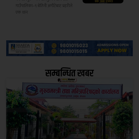
गाउँपालिका–९ बेतिनी अगौटेबाट प्रहरीले
एक थान
सम्बन्धित खबर