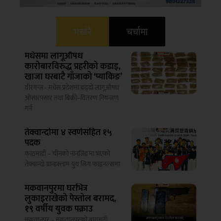
भर्खरै
चर्चामा
मधेसमा लागूऔषध
कारोबारविरुद्ध प्रहरीको कडाइ,
खाजा घरबाटै गाँजाको ‘प्याकिङ’
वीरगन्ज– मधेस प्रदेशमा बढ्दो लागूऔषध
ओसारपसार तथा बिक्री–वितरण नियन्त्रण
गर्न
तेक्वान्दोमा ४ स्वर्णसहित १५
पदक
काठमाडौं – चीनको नानजिङमा भएको
तेक्वान्दो ग्रान्डस्लाम युथ लिग फाइनल्समा
मकवानपुरमा घरभित्र
लुकाइराखेको पेस्तोल बरामद,
१९ वर्षीय युवक पक्राउ
मकवानपुर – मकवानपुरको बागमती