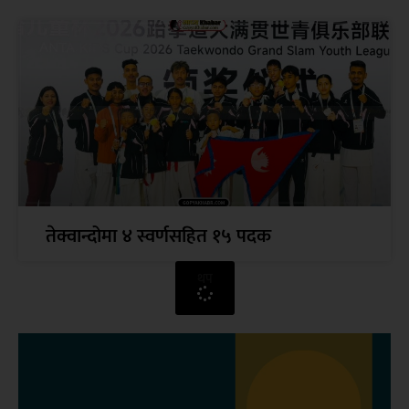
तेक्वान्दोमा ४ स्वर्णसहित १५ पदक
थप