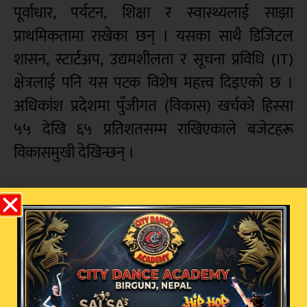
पूर्वाधार, पर्यटन, शिक्षा र स्वास्थ्यलाई साझा
प्राथमिकतामा राखेका छन् । यसका साथै डिजिटल
शासन, स्टार्टअप, उद्यमशीलता र सूचना प्रविधि (IT)
क्षेत्रलाई पनि यस पटक विशेष महत्त्व दिइएको छ ।
अधिकांश प्रदेशमा पुँजीगत (विकास) खर्चको हिस्सा
५५ देखि ६५ प्रतिशतसम्म राखिएकाले बजेटहरू
विकासमुखी देखिन्छन् ।