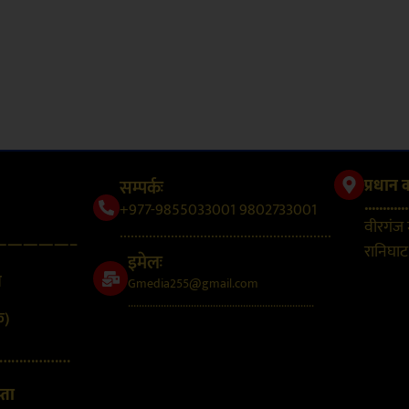
सम्पर्कः
प्रधान 
............
+977-9855033001 9802733001
वीरगंज
..........................................................
—————–
रानिघाट,
इमेलः
न
Gmedia255@gmail.com
....................................................................
क)
………………
्ता