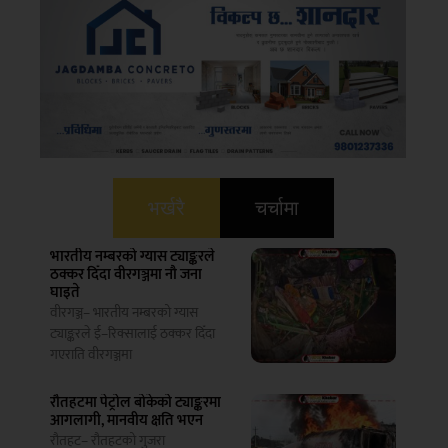
भर्खरै
चर्चामा
भारतीय नम्बरको ग्यास ट्याङ्करले
ठक्कर दिँदा वीरगञ्जमा नौ जना
घाइते
वीरगञ्ज– भारतीय नम्बरको ग्यास
ट्याङ्करले ई–रिक्सालाई ठक्कर दिँदा
गएराति वीरगञ्जमा
रौतहटमा पेट्रोल बोकेको ट्याङ्करमा
आगलागी, मानवीय क्षति भएन
रौतहट– रौतहटको गुजरा