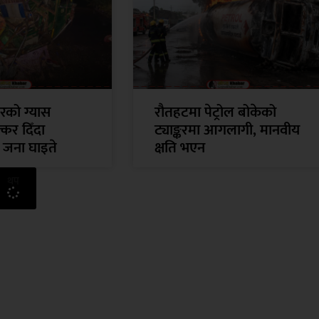
रको ग्यास
रौतहटमा पेट्रोल बोकेको
क्कर दिँदा
ट्याङ्करमा आगलागी, मानवीय
ौ जना घाइते
क्षति भएन
थप