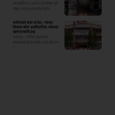
नगरपालिका-३ धनसार पुलनजिक पूर्व-
पश्चिम (महेन्द्र) राजमार्गमा पेट्रोल
त
सर्वोच्चको कडा सन्देश : ‘सांसद
विकास कोष’ असंवैधानिक, मधेशमा
भ्रष्टाचारमाथि प्रश्न
ट
जनकपुर – सर्वोच्च अदालतले
सांसदलाई योजना छनोट, बजेट वितरण
ई
र
ा
ो
य