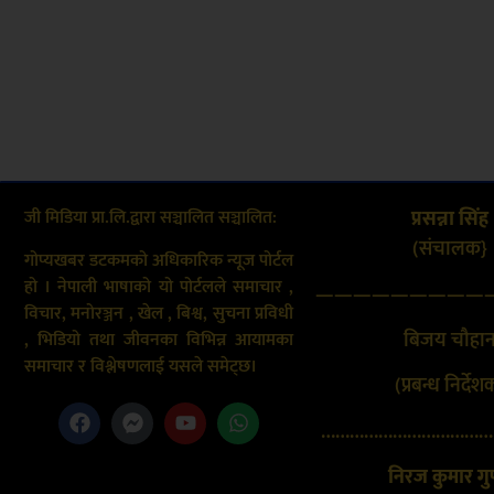
जी मिडिया प्रा.लि.द्वारा सञ्चालित सञ्चालित:
प्रसन्ना सिंह
(संचालक}
गोप्यखबर डटकमको अधिकारिक न्यूज पोर्टल
हो । नेपाली भाषाको यो पोर्टलले समाचार ,
—————————
विचार, मनोरञ्जन , खेल , बिश्व, सुचना प्रविधी
बिजय चौहा
, भिडियो तथा जीवनका विभिन्न आयामका
समाचार र विश्लेषणलाई यसले समेट्छ।
(प्रबन्ध निर्देश
………………………………
निरज कुमार गुप