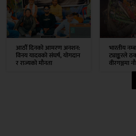
आठौँ दिनको आमरण अनशन:
भारतीय नम्ब
विनय यादवको संघर्ष, योगदान
ट्याङ्करले ठ
र राज्यको मौनता
वीरगञ्जमा न