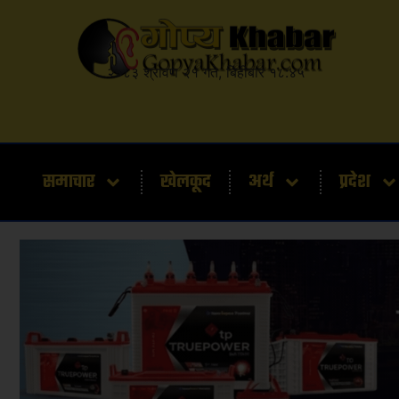
२०८३ श्रावण २१ गते, बिहीबार १८:४५
समाचार
खेलकूद
अर्थ
प्रदेश