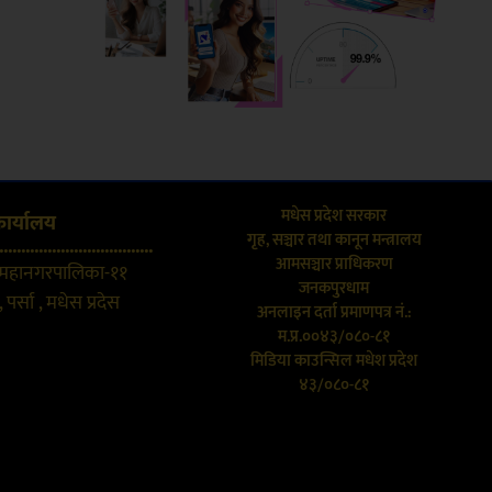
मधेस प्रदेश सरकार
कार्यालय
गृह, सञ्चार तथा कानून मन्त्रालय
...................................
आमसञ्चार प्राधिकरण
 महानगरपालिका-११
जनकपुरधाम
 पर्सा , मधेस प्रदेस
अनलाइन दर्ता प्रमाणपत्र नं.:
म.प्र.००४३/०८०-८१
मिडिया काउन्सिल मधेश प्रदेश
४३/०८०-८१