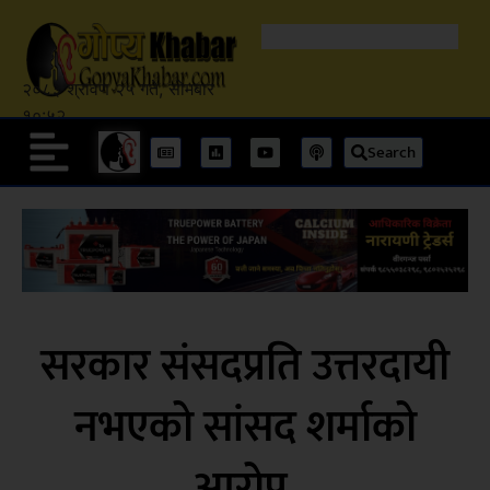
२०८३ श्रावण २५ गते, सोमबार
१०:५२
Search
सरकार संसदप्रति उत्तरदायी
नभएको सांसद शर्माको
आरोप