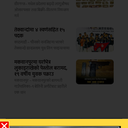
वीरगन्ज– मधेस प्रदेशमा बढ्दो लागूऔषध
ओसारपसार तथा बिक्री–वितरण नियन्त्रण
गर्न
तेक्वान्दोमा ४ स्वर्णसहित १५
पदक
काठमाडौं – चीनको नानजिङमा भएको
तेक्वान्दो ग्रान्डस्लाम युथ लिग फाइनल्समा
मकवानपुरमा घरभित्र
लुकाइराखेको पेस्तोल बरामद,
१९ वर्षीय युवक पक्राउ
मकवानपुर – मकवानपुरको बागमती
गाउँपालिका–९ बेतिनी अगौटेबाट प्रहरीले
एक थान