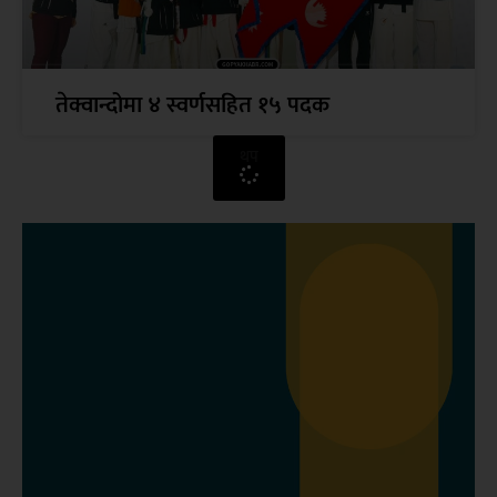
तेक्वान्दोमा ४ स्वर्णसहित १५ पदक
थप