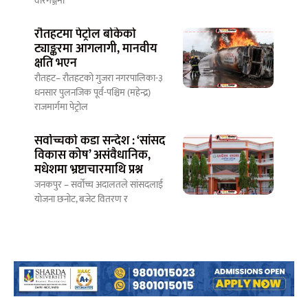
वीरगञ्जमा
रौतहटमा पेट्रोल बोकेको
ट्याङ्करमा आगलागी, मानवीय
क्षति भएन
रौतहट– रौतहटको गुजरा नगरपालिका-३
धनसार पुलनजिक पूर्व-पश्चिम (महेन्द्र)
राजमार्गमा पेट्रोल
सर्वोच्चको कडा सन्देश : ‘सांसद
विकास कोष’ असंवैधानिक,
मधेशमा भ्रष्टाचारमाथि प्रश्न
जनकपुर – सर्वोच्च अदालतले सांसदलाई
योजना छनोट, बजेट वितरण र