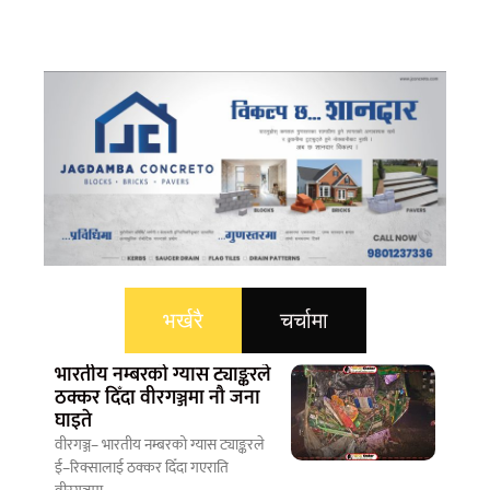
भर्खरै
चर्चामा
भारतीय नम्बरको ग्यास ट्याङ्करले
ठक्कर दिँदा वीरगञ्जमा नौ जना
घाइते
वीरगञ्ज– भारतीय नम्बरको ग्यास ट्याङ्करले
ई–रिक्सालाई ठक्कर दिँदा गएराति