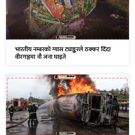
भारतीय नम्बरको ग्यास ट्याङ्करले ठक्कर दिँदा
वीरगञ्जमा नौ जना घाइते