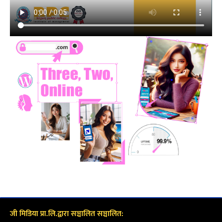
जी मिडिया प्रा.लि.द्वारा सञ्चालित सञ्चालित: