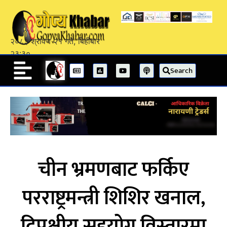
२०८३ श्रावण २१ गते, बिहीबार
२३:३०
Search
चीन भ्रमणबाट फर्किए
परराष्ट्रमन्त्री शिशिर खनाल,
द्विपक्षीय सहयोग विस्तारमा