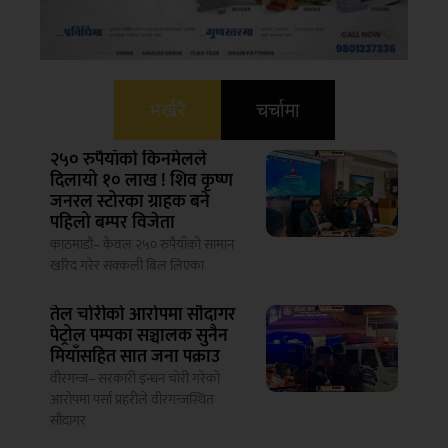
भर्खरै
चर्चामा
२५० रुपैयाँको किनमेलले
दिलायो १० लाख ! शिव कृष्ण
जनरल स्टोरका ग्राहक बने
पहिलो बम्पर विजेता
काठमाडौं– केवल २५० रुपैयाँको सामान
खरिद गरेर सक्कली बिल लिएका
तेल चोरीको आरोपमा सौदागर
पेट्रोल पम्पका सञ्चालक सुनैन
मियाँसहित सात जना पक्राउ
वीरगन्ज– सरकारी इन्धन चोरी गरेको
आरोपमा पर्सा प्रहरीले वीरगन्जस्थित
सौदागर