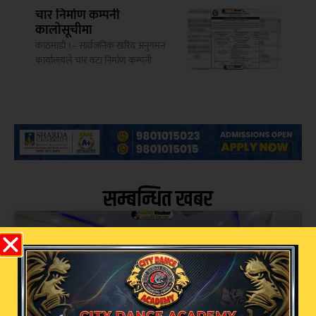
चार निर्माण कम्पनी
कालोसूचीमा
काठमाडौं ।– सार्वजनिक खरिद अनुगमन
कार्यालयले चार वटा निर्माण कम्पनी
सम्बन्धित खबर