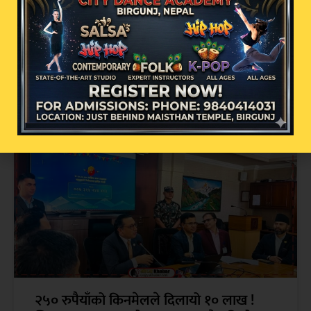
अव्यवस्थित इन्टरनेट तार व्यवस्थापनमा वीरगन्ज
महानगरको कडा कदम: सोमबार पुनः बृहत्
छलफल हुने
२५० रुपैयाँको किनमेलले दिलायो १० लाख !