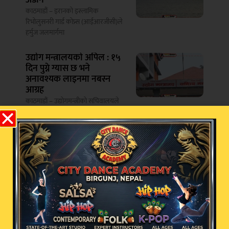
अडान
काठमाडौं – इरानको इस्लामिक
रिभोलुसनरी गार्ड कोप्र्स (आईआरजीसी)ले
हर्मुज जलमार्गमा
उद्योग मन्त्रालयको अपिल : १५
दिन पुग्ने ग्यास छ भने
अनावश्यक लाइनमा नबस्न
आग्रह
काठमाडौं – उद्योगमन्त्रीको सचिवालयले
घरमा कम्तीमा १५ दिन पुग्ने ग्यास
करोडौ खर्चगरी मान्छेबाट कुकुर
बने जापानी व्यक्ति? भाइरल
दाबीको यस्तो छ सत्य
वीरगन्ज- जापानका एक व्यक्तिले आफूलाई
कुकुरजस्तै देखाउन करिब २० लाख