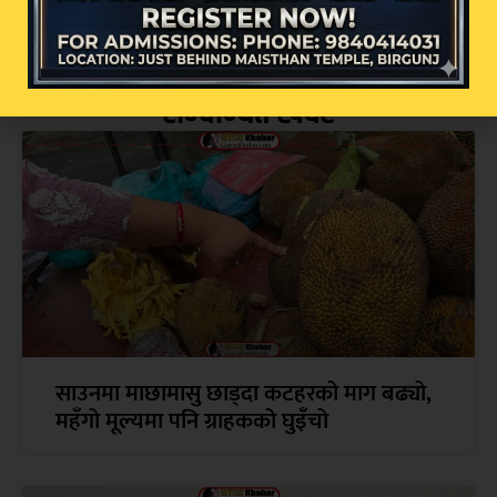
सम्बन्धित खबर
साउनमा माछामासु छाड्दा कटहरको माग बढ्यो,
महँगो मूल्यमा पनि ग्राहकको घुइँचो