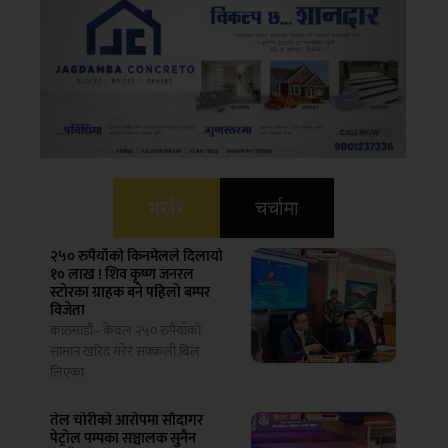
भर्खरै
चर्चामा
२५० रुपैयाँको किनमेलले दिलायो
१० लाख ! शिव कृष्ण जनरल
स्टोरका ग्राहक बने पहिलो बम्पर
विजेता
काठमाडौं– केवल २५० रुपैयाँको
सामान खरिद गरेर सक्कली बिल
लिएका
तेल चोरीको आरोपमा सौदागर
पेट्रोल पम्पका सञ्चालक सुनैन