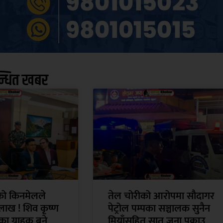
न्धित खबर
ँको किनमेलले
तेल चोरीको आरोपमा सौदागर
लाख ! शिव कृष्ण
पेट्रोल पम्पका सञ्चालक सुनैन
ा ग्राहक बने
मियाँसहित सात जना पक्राउ