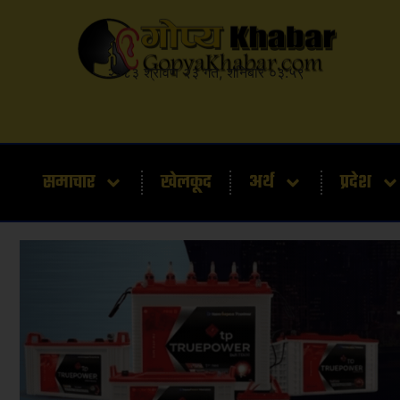
२०८३ श्रावण २३ गते, शनिबार ०३:५९
समाचार
खेलकूद
अर्थ
प्रदेश