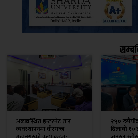
सम्ब
अव्यवस्थित इन्टरनेट तार
२५० रुपैया
व्यवस्थापनमा वीरगन्ज
दिलायो १० 
महानगरको कडा कदम:
जनरल स्टोरक