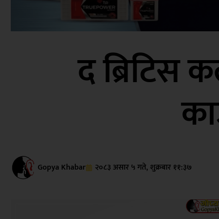
द ब्रिटिस क
का
Gopya Khabar
२०८३ असार ५ गते, शुक्रबार ११:३७