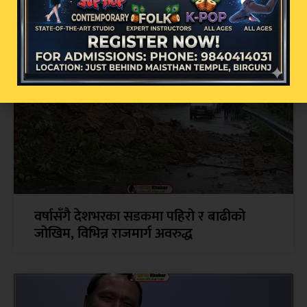
२९ प्रतिशत वृद्धि
वर्षासँगै देशभरका सडकमा पहिरो र बाढीको
जोखिम, विभिन्न राजमार्ग अवरुद्ध