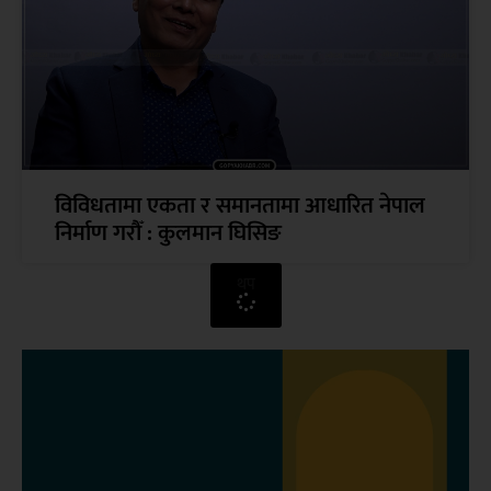
विविधतामा एकता र समानतामा आधारित नेपाल
निर्माण गरौँ : कुलमान घिसिङ
थप