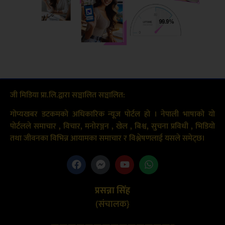
जी मिडिया प्रा.लि.द्वारा सञ्चालित सञ्चालित:
गोप्यखबर डटकमको अधिकारिक न्यूज पोर्टल हो । नेपाली भाषाको यो
पोर्टलले समाचार , विचार, मनोरञ्जन , खेल , बिश्व, सुचना प्रविधी , भिडियो
तथा जीवनका विभिन्न आयामका समाचार र विश्लेषणलाई यसले समेट्छ।
प्रसन्ना सिंह
(संचालक}
——————————————–