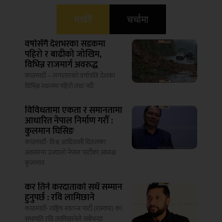
भर्खरै
चर्चामा
वर्षासँगै देशभरका सडकमा
पहिरो र बाढीको जोखिम,
विभिन्न राजमार्ग अवरुद्ध
काठमाडौं – लगातारको वर्षापछि देशका
विभिन्न स्थानमा पहिरो तथा नदी
विविधतामा एकता र समानतामा
आधारित नेपाल निर्माण गरौँ :
कुलमान घिसिङ
काठमाडौं- विश्व आदिवासी दिवसका
अवसरमा उज्यालो नेपाल पार्टीका अध्यक्ष
कुलमान
कर तिर्ने करदाताको सधैं सम्मान
हुनुपर्छ : रवि लामिछाने
काठमाडौं- राष्ट्रिय स्वतन्त्र पार्टी (रास्वपा) का
सभापति रवि लामिछानेले सबैभन्दा