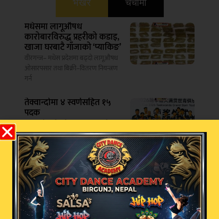
भर्खरै
चर्चामा
मधेसमा लागूऔषध
कारोबारविरुद्ध प्रहरीको कडाइ,
खाजा घरबाटै गाँजाको ‘प्याकिङ’
वीरगन्ज– मधेस प्रदेशमा बढ्दो लागूऔषध
ओसारपसार तथा बिक्री–वितरण नियन्त्रण
गर्न
तेक्वान्दोमा ४ स्वर्णसहित १५
पदक
काठमाडौं – चीनको नानजिङमा भएको
तेक्वान्दो ग्रान्डस्लाम युथ लिग फाइनल्समा
मकवानपुरमा घरभित्र
लुकाइराखेको पेस्तोल बरामद,
१९ वर्षीय युवक पक्राउ
मकवानपुर – मकवानपुरको बागमती
गाउँपालिका–९ बेतिनी अगौटेबाट प्रहरीले
एक थान