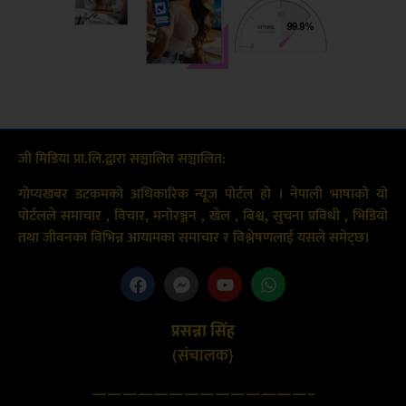
जी मिडिया प्रा.लि.द्वारा सञ्चालित सञ्चालित:
गोप्यखबर डटकमको अधिकारिक न्यूज पोर्टल हो । नेपाली भाषाको यो
पोर्टलले समाचार , विचार, मनोरञ्जन , खेल , बिश्व, सुचना प्रविधी , भिडियो
तथा जीवनका विभिन्न आयामका समाचार र विश्लेषणलाई यसले समेट्छ।
प्रसन्ना सिंह
(संचालक}
——————————————–