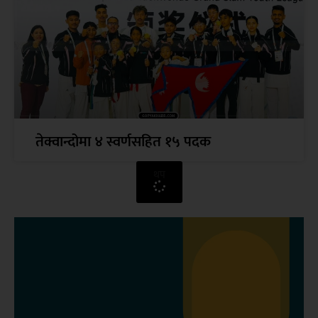
तेक्वान्दोमा ४ स्वर्णसहित १५ पदक
थप