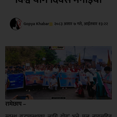
Gopya Khabar
२०८३ असार ७ गते, आईतवार १३:२२
रामेछाप –
स्वस्थ वृद्धावस्थाका लागि योग’ भन्ने मूल नारासहित