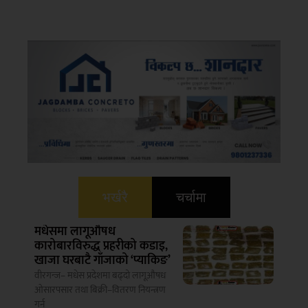
भर्खरै
चर्चामा
मधेसमा लागूऔषध
कारोबारविरुद्ध प्रहरीको कडाइ,
खाजा घरबाटै गाँजाको ‘प्याकिङ’
वीरगन्ज– मधेस प्रदेशमा बढ्दो लागूऔषध
ओसारपसार तथा बिक्री–वितरण नियन्त्रण
गर्न