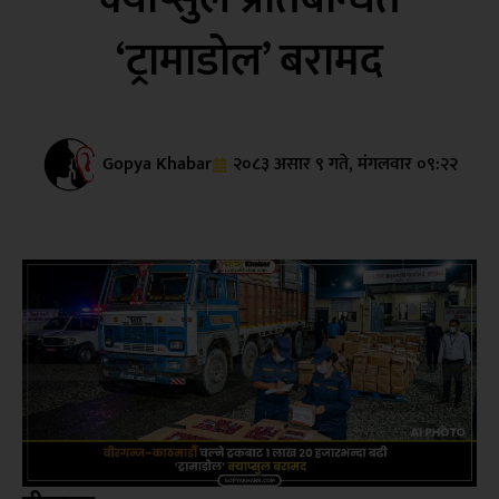
‘ट्रामाडोल’ बरामद
Gopya Khabar
२०८३ असार ९ गते, मंगलवार ०९:२२