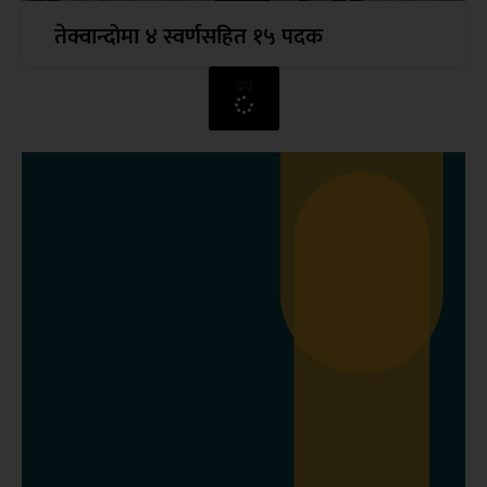
तेक्वान्दोमा ४ स्वर्णसहित १५ पदक
थप