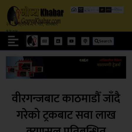
२०८३ श्रावण २५ गते, सोमबार
१३:०५
Search
वीरगन्जबाट काठमाडौँ जाँदै
गरेको ट्रकबाट सवा लाख
क्याप्सुल प्रतिबन्धित