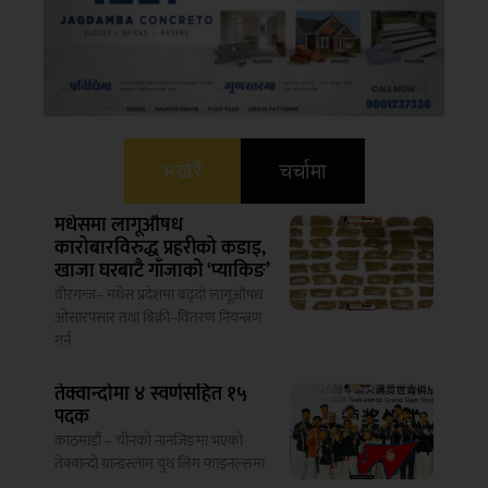
भर्खरै
चर्चामा
मधेसमा लागूऔषध
कारोबारविरुद्ध प्रहरीको कडाइ,
खाजा घरबाटै गाँजाको ‘प्याकिङ’
वीरगन्ज– मधेस प्रदेशमा बढ्दो लागूऔषध
ओसारपसार तथा बिक्री–वितरण नियन्त्रण
गर्न
तेक्वान्दोमा ४ स्वर्णसहित १५
पदक
काठमाडौं – चीनको नानजिङमा भएको
तेक्वान्दो ग्रान्डस्लाम युथ लिग फाइनल्समा