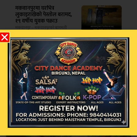
मकवानपुरमा घरभित्र
लुकाइराखेको पेस्तोल बरामद,
१९ वर्षीय युवक पक्राउ
मकवानपुर – मकवानपुरको बागमती
गाउँपालिका–९ बेतिनी अगौटेबाट प्रहरीले
एक थान
सम्बन्धित खबर