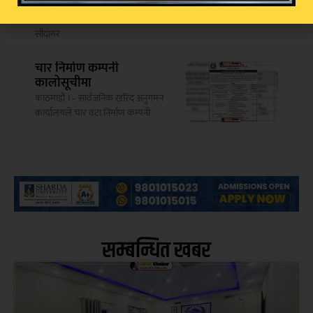
वीरगन्ज– सरकारी इन्धन चोरी गरेको
आरोपमा पर्सा प्रहरीले वीरगन्जस्थित
सौदागर
चार निर्माण कम्पनी
कालोसूचीमा
काठमाडौं ।– सार्वजनिक खरिद अनुगमन
कार्यालयले चार वटा निर्माण कम्पनी
सम्बन्धित खबर