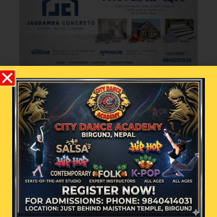
भर्खरै
चर्चामा
२५० रुपैयाँको किनमेलले
दिलायो १० लाख ! शिव कृष्ण
जनरल स्टोरका ग्राहक बने
पहिलो बम्पर विजेता
काठमाडौं– केवल २५० रुपैयाँको सामान
खरिद गरेर सक्कली बिल लिएका
तेल चोरीको आरोपमा सौदागर
पेट्रोल पम्पका सञ्चालक सुनैन
मियाँसहित सात जना पक्राउ