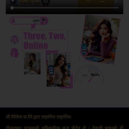
जी मिडिया प्रा.लि.द्वारा सञ्चालित सञ्चालित:
गोप्यखबर डटकमको अधिकारिक न्यूज पोर्टल हो । नेपाली भाषाको यो